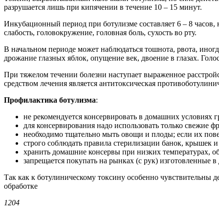
разрушается лишь при кипячении в течение 10 – 15 минут.
Инкубационный период при ботулизме составляет 6 – 8 часов, 
слабость, головокружение, головная боль, сухость во рту.
В начальном периоде может наблюдаться тошнота, рвота, иногда
дрожание глазных яблок, опущение век, двоение в глазах. Голо
При тяжелом течении болезни наступает выраженное расстрой
средством лечения является антитоксическая противоботулини
Профилактика ботулизма
:
не рекомендуется консервировать в домашних условиях гр
для консервирования надо использовать только свежие 
необходимо тщательно мыть овощи и плоды; если их пове
строго соблюдать правила стерилизации банок, крышек 
хранить домашние консервы при низких температурах, об
запрещается покупать на рынках (с рук) изготовленные
Так как к ботулиническому токсину особенно чувствительны д
обработке
1204