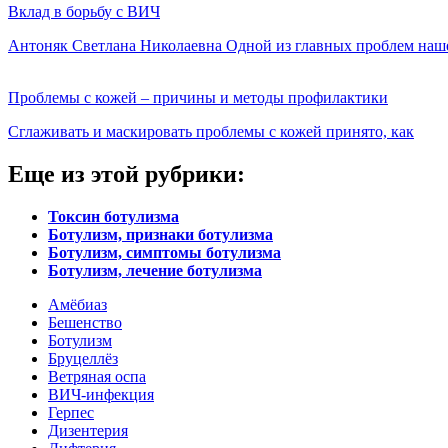
Вклад в борьбу с ВИЧ
Антоняк Светлана Николаевна Одной из главных проблем наш
Проблемы с кожей – причины и методы профилактики
Сглаживать и маскировать проблемы с кожей принято, как
Еще из этой рубрики:
Токсин ботулизма
Ботулизм, признаки ботулизма
Ботулизм, симптомы ботулизма
Ботулизм, лечение ботулизма
Амёбиаз
Бешенство
Ботулизм
Бруцеллёз
Ветряная оспа
ВИЧ-инфекция
Герпес
Дизентерия