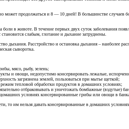
но может продолжаться и 8 — 10 дней! В большинстве случаев б
 боли в животе. В течение первых двух суток заболевания появл
с становится слабым, глотание и дыхание затруднены.
ство дыхания. Расстройство и остановка дыхания – наиболее р
ческая сыворотка.
ибы, мясо, рыбу, зелень;
фрукты и овощи, недопустимо консервировать лежалые, испорчен
рхность загрязнена землей, пользоваться при мытье щеткой;
и режим тепловой обработки продуктов в домашних условиях;
язательно отбраковывать и уничтожать бомбажные (вздутые) ба
 в домашних условиях консервированные грибы или овощи в бан
ети, то им нельзя давать консервированные в домашних условия