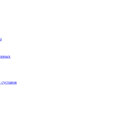
о
торных
 суставов