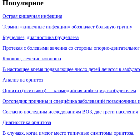
Популярное
Острая кишечная инфекция
Термин «кишечные инфекции» обозначает большую группу
Бруцеллез, диагностика бруцеллеза
Протекая с болевыми явления со стороны опорно-двигательног
Коклюш, лечение коклюша
В настоящее время подавляющее число детей лечатся в амбула
Анализ на орнитоз
Орнитоз (пситтакоз) — хламидийная инфекция, воз­будителем
Ортопедия: причины и специфика заболеваний позвоночника и
Согласно последним исследованиям ВОЗ, две трети населения
Диагностика орнитоза
В случаях, когда имеют место типичные симптомы орнитоза,