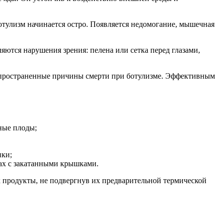
отулизм начинается остро. Появляется недомогание, мышечная
яются нарушения зрения: пелена или сетка перед глазами,
аспространенные причины смерти при ботулизме. Эффективным
ные плоды;
нки;
ках с закатанными крышками.
х продукты, не подвергнув их предварительной термической