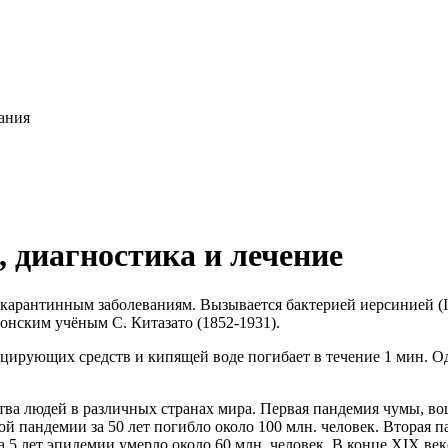
ания
 диагностика и лечение
арантинным заболеваниям. Вызывается бактерией иерсинией (Iers
онским учёным С. Китазато (1852-1931).
рующих средств и кипящей воде погибает в течение 1 мин. Одн
а людей в различных странах мира. Первая пандемия чумы, во
й пандемии за 50 лет погибло около 100 млн. человек. Вторая п
5 лет эпидемии умерло около 60 млн. человек. В конце XIX веке