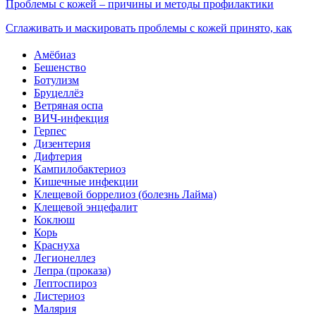
Проблемы с кожей – причины и методы профилактики
Сглаживать и маскировать проблемы с кожей принято, как
Амёбиаз
Бешенство
Ботулизм
Бруцеллёз
Ветряная оспа
ВИЧ-инфекция
Герпес
Дизентерия
Дифтерия
Кампилобактериоз
Кишечные инфекции
Клещевой боррелиоз (болезнь Лайма)
Клещевой энцефалит
Коклюш
Корь
Краснуха
Легионеллез
Лепра (проказа)
Лептоспироз
Листериоз
Малярия