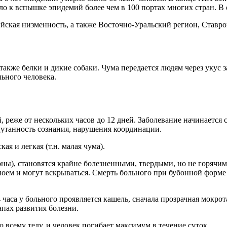
ло к вспышке эпидемий более чем в 100 портах многих стран. В 
кая низменность, а также Восточно-Уральский регион, Ставроп
кже белки и дикие собаки. Чума передается людям через укус з
ьного человека.
 реже от нескольких часов до 12 дней. Заболевание начинается 
спутанность сознания, нарушения координации.
ая и легкая (т.н. малая чума).
ы), становятся крайне болезненными, твердыми, но не горячим
ноем и могут вскрываться. Смерть больного при бубонной форме
часа у больного проявляется кашель, сначала прозрачная мокрот
апах развития болезни.
всему телу, и человек погибает максимум в течение суток.