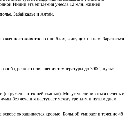
одной Индии эта эпидемия унесла 12 млн. жизней.
олье, Забайкалье и Алтай.
араженного животного или блох, живущих на нем. Заразиться
с озноба, резкого повышения температуры до 390С, пульс
и (окружены отекшей тканью). Могут увеличиваться печень и
 чумы без лечения наступает между третьим и пятым днем
а вскоре окрашивается кровью. Больной умирает в течение 48