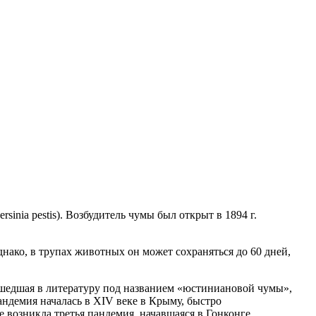
inia pestis). Возбудитель чумы был открыт в 1894 г.
ако, в трупах животных он может сохраняться до 60 дней,
шедшая в литературу под названием «юстиниановой чумы»,
андемия началась в XIV веке в Крыму, быстро
 возникла третья пандемия, начавшаяся в Гонконге,