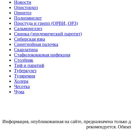
Новости
Описторхоз
Орнитоз
Полиомиелит
Простуда и грипп (ОРВИ, ОРЗ)
Сальмонеллез
Свинка (эпидемический паротит)
Сибирская язва
Синегнойная палочка
Скарлатина
Стафилококковая инфекция
Столбняк
Тиф и паратиф
Туберкулез
Туляремия
Холера
Чесотка
Чума
Информация, опубликованная на сайте, предназначена только 
рекомендуется. Обяза