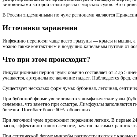
виновниками которой стали крысы с морских судов. Это приве
В России эндемичными по чуме регионами являются Прикаспийс
Источники заражения
Инфекцию переносят чаще всего грызуны — крысы и мыши, а та
можно также контактным и воздушно-капельным путями от бол
Что при этом происходит?
Инкубационный период чумы обычно составляет от 2 до 5 дней,
учащается, артериальное давление падает. Наблюдается бред, 
Существует несколько форм чумы: бубонная, легочная, септическ
При бубонной форме увеличиваются лимфатические узлы (бубон
селезенка, что заметно при осмотре. Лимфоузлы заполняются г
болезни. Погибает более 60% заболевших.
При легочной чуме происходит поражение легких. В первые 24 
часов, эффективно только лечение, начатое на самых ранних эт
При септической форме микробы распространяются с кровью по 