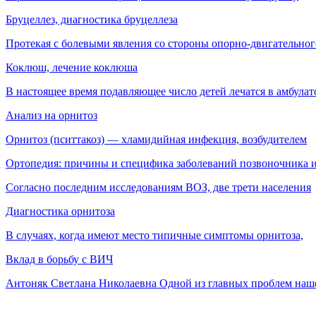
Бруцеллез, диагностика бруцеллеза
Протекая с болевыми явления со стороны опорно-двигательног
Коклюш, лечение коклюша
В настоящее время подавляющее число детей лечатся в амбула
Анализ на орнитоз
Орнитоз (пситтакоз) — хламидийная инфекция, воз­будителем
Ортопедия: причины и специфика заболеваний позвоночника и
Согласно последним исследованиям ВОЗ, две трети населения
Диагностика орнитоза
В случаях, когда имеют место типичные симптомы орнитоза,
Вклад в борьбу с ВИЧ
Антоняк Светлана Николаевна Одной из главных проблем наш