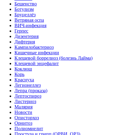
Бешенство
Ботулизм
Бруцеллёз
Ветряная оспа
ВИЧ-инфекция
Герпес
Дизентерия
Дифтерия
Кампилобактериоз
Кишечные инфекции
Клещевой боррелиоз (болезнь Лайма)
Клещевой энцефалит
Коклюш
Корь
Краснуха
Легионеллез
Лепра (проказа)
Лептоспироз
Листериоз
Малярия
Новости
Описторхоз
Орнитоз
Полиомиелит
Простуда и грипп (ОРВИ, ОРЗ)