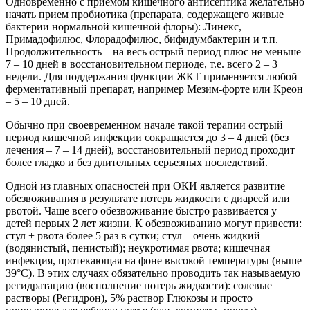
Одновременно с приемом кишечного антисептика желательно
начать прием пробиотика (препарата, содержащего живые
бактерии нормальной кишечной флоры): Линекс,
Примадофилюс, Флорадофилюс, бифидумбактерин и т.п.
Продолжительность – на весь острый период плюс не меньше
7 – 10 дней в восстановительном периоде, т.е. всего 2 – 3
недели. Для поддержания функции ЖКТ применяется любой
ферментативный препарат, например Мезим-форте или Креон
– 5 – 10 дней.
Обычно при своевременном начале такой терапии острый
период кишечной инфекции сокращается до 3 – 4 дней (без
лечения – 7 – 14 дней), восстановительный период проходит
более гладко и без длительных серьезных последствий.
Одной из главных опасностей при ОКИ является развитие
обезвоживания в результате потерь жидкости с диареей или
рвотой. Чаще всего обезвоживание быстро развивается у
детей первых 2 лет жизни. К обезвоживанию могут привести:
стул + рвота более 5 раз в сутки; стул – очень жидкий
(водянистый, пенистый); неукротимая рвота; кишечная
инфекция, протекающая на фоне высокой температуры (выше
39°С). В этих случаях обязательно проводить так называемую
регидратацию (восполнение потерь жидкости): солевые
растворы (Регидрон), 5% раствор Глюкозы и просто