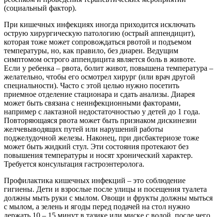
(социальный фактор).
При кишечных инфекциях иногда приходится исключать
острую хирургическую патологию (острый аппендицит),
которая тоже может сопровождаться рвотой и подъемом
температуры, но, как правило, без диареи. Ведущим
симптомом острого аппендицита является боль в животе.
Если у ребенка – рвота, болит живот, повышена температура –
желательно, чтобы его осмотрел хирург (или врач другой
специальности). Часто с этой целью нужно посетить
приемное отделение стационара и сдать анализы. Диарея
может быть связана с неинфекционными факторами,
например с лактазной недостаточностью у детей до 1 года.
Повторяющаяся рвота может быть признаком дискинезии
желчевыводящих путей или нарушений работы
поджелудочной железы. Наконец, при дисбактериозе тоже
может быть жидкий стул. Эти состояния протекают без
повышения температуры и носят хронический характер.
Требуется консультация гастроэнтеролога.
Профилактика кишечных инфекций – это соблюдение
гигиены. Дети и взрослые после улицы и посещения туалета
должны мыть руки с мылом. Овощи и фрукты должны мыться
с мылом, а зелень и ягоды перед подачей на стол нужно
держать 10 – 15 минут в тазике или миске с водой, после чего