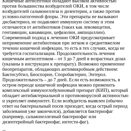
Кишечные антисептики обладают высокой активностью
против большинства возбудителей ОКИ, в том числе
возбудителей сальмонеллеза и дизентерии, а также против
условно-патогенной флоры. Эти препараты не вызывают
дисбактериоз, не подавляют иммунную систему и этим
отличаются от антибиотиков (таких как левомицетин,
гентамицин, канамицин, цефазолин, ампициллин).
Современный подход к лечению ОКИ предусматривает
неприменение антибиотиков при легком и среднетяжелом
течении кишечной инфекции, то есть в тех случаях, когда не
требуется госпитализация. Продолжительность лечения
кишечным антисептиком – от 3 до 7 дней в возрастных дозах
(указаны в инструкции к препарату). Возможно применение
биопрепаратов, обладающих антимикробным действием:
Бактисубтил, Биоспорин, Споробактерин, Энтерол.
Продолжительность – до 7 дней. Если есть возможность, в
остром периоде кишечной инфекции можно применить
комплексный иммуноглобулиновый препарат (КИП), который
обладает антибактериальной и противовирусной активностью
и укрепляет иммунитет. Если возбудитель выявлен (обычно
ответ на бактериальный посев приходит, когда острый период
заболевания уже закончился), добавляется бактериофаг
(например, сальмонеллезный бактериофаг или
дизентерийный бактериофаг, интести-фаг).