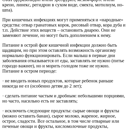
креон, линекс, регидрон в сухом виде, смекта, мотилиум, но-
шпа).
При кишечных инфекциях могут применяться и «народные»
средства: отвар гранатовых корок, рисовый отвар, кора дуба и
т.п. Действие этих веществ – остановить диарею. Они не
заменяют лечение, но могут быть дополнением к нему.
Питание в острой фазе кишечной инфекции должно быть
щадящим, но при этом оставлять возможность организму
нормально функционировать. Если малыш в первые дни
заболевания отказывается от еды, заставлять не нужно (питье
гораздо важнее), но и морить голодом тоже не нужно.
Питание в остром периоде:
· не вводить новых продуктов, которые ребенок раньше
никогда не ел (особенно детям до 2 лет);
· сделать питание частым и дробным: небольшими порциями,
но часто, насильно есть не заставлять;
· исключить следующие продукты: сырые овощи и фрукты
(можно оставить банан), сырое молоко, жареное, жирное,
острое, сладости. Все остальное, в том числе отварные или
печеные овощи и фрукты, кисломолочные продукты,