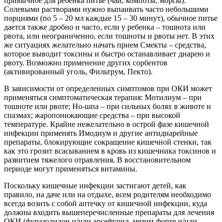
привычное для ребенка питье (чаи, компоты, морсы).
Солевыми растворами нужно выпаивать часто небольшими
порциями (по 5 – 20 мл каждые 15 – 30 минут), обычное питье
дается также дробно и часто, если у ребенка – тошнота или
рвота, или неограниченно, если тошноты и рвоты нет. В этих
же ситуациях желательно начать прием Смекты – средства,
которое выводит токсины и быстро останавливает диарею и
рвоту. Возможно применение других сорбентов
(активированный уголь, Фильтрум, Пекто).
В зависимости от определенных симптомов при ОКИ может
применяться симптоматическая терапия: Мотилиум – при
тошноте или рвоте; Но-шпа – при сильных болях в животе и
спазмах; жаропонижающие средства – при высокой
температуре. Крайне нежелательно в острой фазе кишечной
инфекции применять Имодиум и другие антидиарейные
препараты, блокирующие сокращение кишечной стенки, так
как это грозит всасыванием в кровь из кишечника токсинов и
развитием тяжелого отравления. В восстановительном
периоде могут применяться витамины.
Поскольку кишечные инфекции застигают детей, как
правило, на даче или на отдыхе, всем родителям необходимо
всегда возить с собой аптечку от кишечной инфекции, куда
должны входить вышеперечисленные препараты для лечения
ОКИ (фуразолидон и/или эрсефурил, мезим-форте и/или