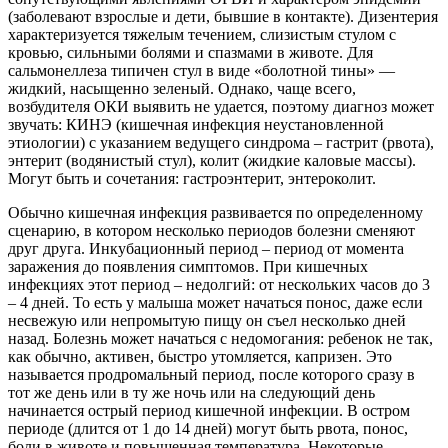
(заболевают взрослые и дети, бывшие в контакте). Дизентерия
характеризуется тяжелым течением, слизистым стулом с
кровью, сильными болями и спазмами в животе. Для
сальмонеллеза типичен стул в виде «болотной тины» —
жидкий, насыщенно зеленый. Однако, чаще всего,
возбудителя ОКИ выявить не удается, поэтому диагноз может
звучать: КИНЭ (кишечная инфекция неустановленной
этиологии) с указанием ведущего синдрома – гастрит (рвота),
энтерит (водянистый стул), колит (жидкие каловые массы).
Могут быть и сочетания: гастроэнтерит, энтероколит.
Обычно кишечная инфекция развивается по определенному
сценарию, в котором несколько периодов болезни сменяют
друг друга. Инкубационный период – период от момента
заражения до появления симптомов. При кишечных
инфекциях этот период – недолгий: от нескольких часов до 3
– 4 дней. То есть у малыша может начаться понос, даже если
несвежую или непромытую пищу он съел несколько дней
назад. Болезнь может начаться с недомогания: ребенок не так,
как обычно, активен, быстро утомляется, капризен. Это
называется продромальный период, после которого сразу в
тот же день или в ту же ночь или на следующий день
начинается острый период кишечной инфекции. В остром
периоде (длится от 1 до 14 дней) могут быть рвота, понос,
боли в животе и повышенная температура. Некоторые