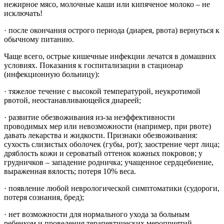
нежирное мясо, молочные каши или кипяченое молоко – не
исключать!
· после окончания острого периода (диарея, рвота) вернуться к
обычному питанию.
Чаще всего, острые кишечные инфекции лечатся в домашних
условиях. Показания к госпитализации в стационар
(инфекционную больницу):
· тяжелое течение с высокой температурой, неукротимой
рвотой, неостанавливающейся диареей;
· развитие обезвоживания из-за неэффективности
проводимых мер или невозможности (например, при рвоте)
давать лекарства и жидкости. Признаки обезвоживания:
сухость слизистых оболочек (губы, рот); заострение черт лица;
дряблость кожи и сероватый оттенок кожных покровов; у
грудничков – западение родничка; учащенное сердцебиение,
выраженная вялость; потеря 10% веса.
· появление любой неврологической симптоматики (судороги,
потеря сознания, бред);
· нет возможности для нормального ухода за больным
ребенком и проведения терапевтических мероприятий