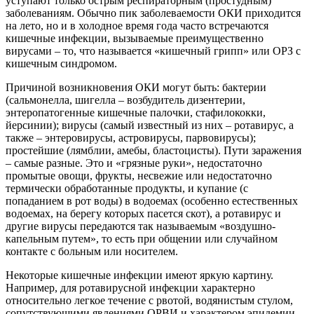
уступают только острым респираторным (простудным)
заболеваниям. Обычно пик заболеваемости ОКИ приходится
на лето, но и в холодное время года часто встречаются
кишечные инфекции, вызываемые преимущественно
вирусами – то, что называется «кишечный грипп» или ОРЗ с
кишечным синдромом.
Причиной возникновения ОКИ могут быть: бактерии
(сальмонелла, шигелла – возбудитель дизентерии,
энтеропатогенные кишечные палочки, стафилококки,
йерсинии); вирусы (самый известный из них – ротавирус, а
также – энтеровирусы, астровирусы, парвовирусы);
простейшие (лямблии, амебы, бластоцисты). Пути заражения
– самые разные. Это и «грязные руки», недостаточно
промытые овощи, фрукты, несвежие или недостаточно
термически обработанные продукты, и купание (с
попаданием в рот воды) в водоемах (особенно естественных
водоемах, на берегу которых пасется скот), а ротавирус и
другие вирусы передаются так называемым «воздушно-
капельным путем», то есть при общении или случайном
контакте с больным или носителем.
Некоторые кишечные инфекции имеют яркую картину.
Например, для ротавирусной инфекции характерно
относительно легкое течение с рвотой, водянистым стулом,
сопутствующими явлениями ОРВИ и характером эпидемии