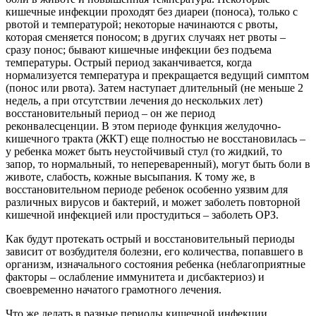
кишечные инфекции проходят без диареи (поноса), только с
рвотой и температурой; некоторые начинаются с рвоты,
которая сменяется поносом; в других случаях нет рвоты –
сразу понос; бывают кишечные инфекции без подъема
температуры. Острый период заканчивается, когда
нормализуется температура и прекращается ведущий симптом
(понос или рвота). Затем наступает длительный (не меньше 2
недель, а при отсутствии лечения до нескольких лет)
восстановительный период – он же период
реконвалесценции. В этом периоде функция желудочно-
кишечного тракта (ЖКТ) еще полностью не восстановилась –
у ребенка может быть неустойчивый стул (то жидкий, то
запор, то нормальный, то непереваренный), могут быть боли в
животе, слабость, кожные высыпания. К тому же, в
восстановительном периоде ребенок особенно уязвим для
различных вирусов и бактерий, и может заболеть повторной
кишечной инфекцией или простудиться – заболеть ОРЗ.
Как будут протекать острый и восстановительный периоды
зависит от возбудителя болезни, его количества, попавшего в
организм, изначального состояния ребенка (неблагоприятные
факторы – ослабление иммунитета и дисбактериоз) и
своевременно начатого грамотного лечения.
Что же делать в разные периоды кишечной инфекции.