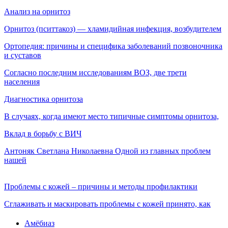
Анализ на орнитоз
Орнитоз (пситтакоз) — хламидийная инфекция, воз­будителем
Ортопедия: причины и специфика заболеваний позвоночника
и суставов
Согласно последним исследованиям ВОЗ, две трети
населения
Диагностика орнитоза
В случаях, когда имеют место типичные симптомы орнитоза,
Вклад в борьбу с ВИЧ
Антоняк Светлана Николаевна Одной из главных проблем
нашей
Проблемы с кожей – причины и методы профилактики
Сглаживать и маскировать проблемы с кожей принято, как
Амёбиаз