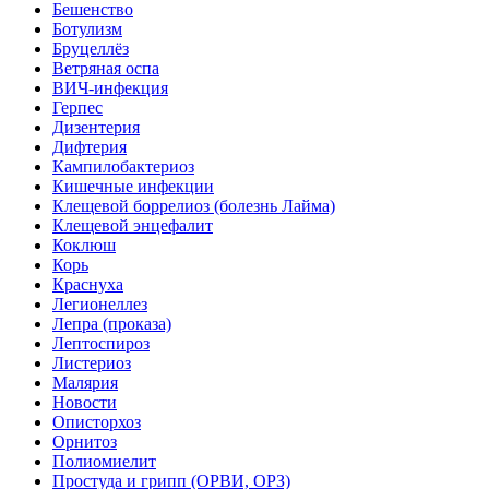
Бешенство
Ботулизм
Бруцеллёз
Ветряная оспа
ВИЧ-инфекция
Герпес
Дизентерия
Дифтерия
Кампилобактериоз
Кишечные инфекции
Клещевой боррелиоз (болезнь Лайма)
Клещевой энцефалит
Коклюш
Корь
Краснуха
Легионеллез
Лепра (проказа)
Лептоспироз
Листериоз
Малярия
Новости
Описторхоз
Орнитоз
Полиомиелит
Простуда и грипп (ОРВИ, ОРЗ)