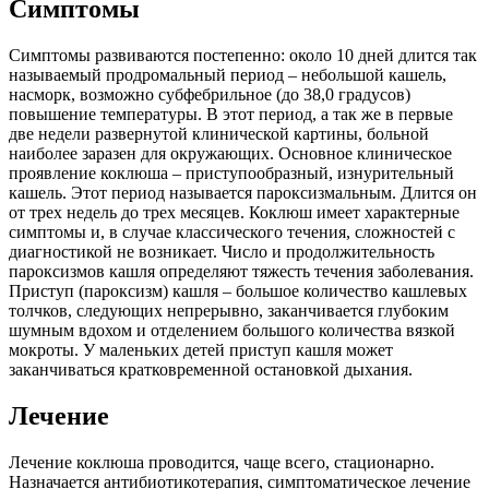
Симптомы
Симптомы развиваются постепенно: около 10 дней длится так
называемый продромальный период – небольшой кашель,
насморк, возможно субфебрильное (до 38,0 градусов)
повышение температуры. В этот период, а так же в первые
две недели развернутой клинической картины, больной
наиболее заразен для окружающих. Основное клиническое
проявление коклюша – приступообразный, изнурительный
кашель. Этот период называется пароксизмальным. Длится он
от трех недель до трех месяцев. Коклюш имеет характерные
симптомы и, в случае классического течения, сложностей с
диагностикой не возникает. Число и продолжительность
пароксизмов кашля определяют тяжесть течения заболевания.
Приступ (пароксизм) кашля – большое количество кашлевых
толчков, следующих непрерывно, заканчивается глубоким
шумным вдохом и отделением большого количества вязкой
мокроты. У маленьких детей приступ кашля может
заканчиваться кратковременной остановкой дыхания.
Лечение
Лечение коклюша проводится, чаще всего, стационарно.
Назначается антибиотикотерапия, симптоматическое лечение