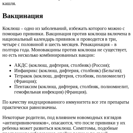
кашля.
Вакцинация
Коклюш – одно из заболеваний, избежать которого можно с
помощью прививки. Вакцинация против коклюша включена в
национальный календарь прививок и проводится в три,
четыре с половиной и шесть месяцев. Ревакцинация – в
полтора года. Моновакцины против коклюша не существует,
но есть несколько комбинированных вакцин:
АКДС (коклюш, дифтерия, столбняк) (Россия);
Инфанрикс (коклюш, дифтерия, столбняк) (Бельгия);
Тетракок (коклюш, дифтерия, столбняк, полиомиелит)
(Франция);
Пентаксим (коклюш, дифтерия, столбняк, полиомиелит,
гемофильная инфекция) (Франция).
По качеству индуцированного иммунитета все эти препараты
практически равнозначны.
Некоторые родители, под влиянием новомодных взглядов
«антипрививочников», опасаются, что после прививки у их
ребенка может развиться коклюш. Симптомы, подобные