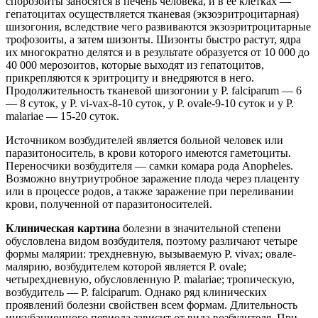
спорозоиты заносятся в печень человека, и в ее клетках —
гепатоцитах осуществляется тканевая (экзоэритроцитарная)
шизогония, вследствие чего развиваются экзоэритроцитарные
трофозоиты, а затем шизонты. Шизонты быстро растут, ядра
их многократно делятся и в результате образуется от 10 000 до
40 000 мерозоитов, которые выходят из гепатоцитов,
прикрепляются к эритроциту и внедряются в него.
Продолжительность тканевой шизогонии у P. falciparum — 6
— 8 суток, у P. vi-vax-8-10 суток, у Р. ovale-9-10 суток и у P.
malariae — 15-20 суток.
Источником возбудителей является больной человек или
паразитоноситель, в крови которого имеются гаметоциты.
Переносчики возбудителя — самки комара рода Anopheles.
Возможно внутриутробное заражение плода через плаценту
или в процессе родов, а также заражение при переливании
крови, полученной от паразитоносителей.
Клиническая картина
болезни в значительной степени
обусловлена видом возбудителя, поэтому различают четыре
формы малярии: трехдневную, вызываемую P. vivax; овале-
малярию, возбудителем которой является P. ovale;
четырехдневную, обусловленную P. malariae; тропическую,
возбудитель — P. falciparum. Однако ряд клинических
проявлений болезни свойствен всем формам. Длительность
инкубационного периода зависит от вида возбудителя. При