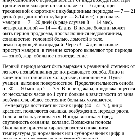
тропической малярии он составляет 6—16 дней, при
трехдневной с коротким инкубационным периодом — 7 — 21
день (при длинной инкубации — 8-14 мес), при овале-
малярии — 7—20 дней (в ряде случаев 8 — 14 мес),
четырехдневной — 14 — 42 дня. В начале болезни может
быть период продромы, проявляющийся недомоганием,
сонливостью, головной болью, ломотой в теле,
ремиттирующей лихорадкой. Через 3—4 дня возникает
приступ малярии, в течение которого выделяют три периода
— озноб, жар, обильное потоотделение.
Первый период может быть выражен в различной степени: от
легкого познабливания до потрясающего озноба. Лицо и
конечности становятся холодными, синюшными. Пульс
учащен, дыхание поверхностное. Продолжительность озноба
от 30 — 60 мин до 2 — 3 ч. В период жара, продолжающегося
от нескольких часов до 1 сут и больше в зависимости от вида
возбудителя, общее состояние больных ухудшается.
Температура достигает высоких цифр (40—41 °С), лицо
краснеет, появляются одышка, возбуждение, нередко рвота.
Головная боль усиливается. Иногда возникает бред,
спутанность сознания, коллапс. Возможны поносы.
Окончание приступа характеризуется снижением
температуры до нормальных или субнормальных цифр и
усиленным потоотделением (третий период),