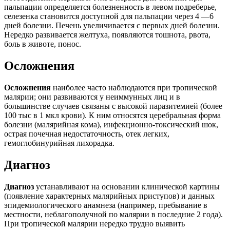
пальпации определяется болезненность в левом подреберье,
селезенка становится доступной для пальпации через 4 —6
дней болезни. Печень увеличивается с первых дней болезни.
Нередко развивается желтуха, появляются тошнота, рвота,
боль в животе, понос.
Осложнения
Осложнения
наиболее часто наблюдаются при тропической
малярии; они развиваются у неиммунных лиц и в
большинстве случаев связаны с высокой паразитемией (более
100 тыс в 1 мкл крови). К ним относятся церебральная форма
болезни (малярийная кома), инфекционно-токсический шок,
острая почечная недостаточность, отек легких,
гемоглобинурийная лихорадка.
Диагноз
Диагноз
устанавливают на основании клинической картины
(появление характерных малярийных приступов) и данных
эпидемиологического анамнеза (например, пребывание в
местности, неблагополучной по малярии в последние 2 года).
При тропической малярии нередко трудно выявить