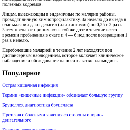
полезных водоемов.
Лицам, выезжающим в эндемичные по малярии районы,
проводят личную химиопрофилактику. За неделю до выезда в
очаг малярии дают делагил (или хингамин) по 0,25 г 2 раза.
Затем препарат принимают в той же дозе в течение всего
времени пребывания в очаге и 4 — 6 нед после возвращения 1
раз в неделю.
Переболевшие малярией в течение 2 лет находятся под
диспансерным наблюдением, которое включает клиническое
наблюдение и обследование на носительство плазмодиев.
Популярное
Острая кишечная инфекция
Термин «кишечные инфекции» обозначает большую группу
Бруцеллез, диагностика бруцеллеза
Протекая с болевыми явления со стороны опорно-
двигательного
Коклюш, лечение коклюша