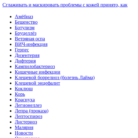
Сглаживать и маскировать проблемы с кожей принято, как
Амёбиаз
Бешенство
Ботулизм
Бруцеллёз
Ветряная оспа
ВИЧ-инфекция
Герпес
Дизентерия
Дифтерия
Кампилобактериоз
Кишечные инфекции
Клещевой боррелиоз (болезнь Лайма)
Клещевой энцефалит
Коклюш
Корь
Краснуха
Легионеллез
Лепра (проказа)
Лептоспироз
Листериоз
Малярия
Новости