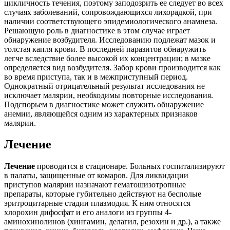
цикличность течения, поэтому заподозрить ее следует во всех
случаях заболеваний, сопровождающихся лихорадкой, при
наличии соответствующего эпидемиологического анамнеза.
Решающую роль в диагностике в этом случае играет
обнаружение возбудителя. Исследованию подлежат мазок и
толстая капля крови. В последней паразитов обнаружить
легче вследствие более высокой их концентрации; в мазке
определяется вид возбудителя. Забор крови производится как
во время приступа, так и в межприступный период.
Однократный отрицательный результат исследования не
исключает малярии, необходимы повторные исследования.
Подспорьем в диагностике может служить обнаружение
анемии, являющейся одним из характерных признаков
малярии.
Лечение
Лечение
проводится в стационаре. Больных госпитализируют
в палаты, защищенные от комаров. Для ликвидации
приступов малярии назначают гематошизотропные
препараты, которые губительно действуют на бесполые
эритроцитарные стадии плазмодия. К ним относятся
хлорохин дифосфат и его аналоги из группы 4-
аминохинолинов (хингамин, делагил, резохин и др.), а также