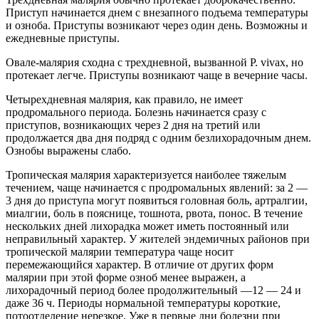
Приступ начинается днем с внезапного подъема температуры
и озноба. Приступы возникают через один день. Возможны и
ежедневные приступы.
Овале-малярия сходна с трехдневной, вызванной P. vivax, но
протекает легче. Приступы возникают чаще в вечерние часы.
Четырехдневная малярия, как правило, не имеет
продромального периода. Болезнь начинается сразу с
приступов, возникающих через 2 дня на третий или
продолжается два дня подряд с одним безлихорадочным днем.
Ознобы выражены слабо.
Тропическая малярия характеризуется наиболее тяжелым
течением, чаще начинается с продромальных явлений: за 2 —
3 дня до приступа могут появиться головная боль, артралгии,
миалгии, боль в пояснице, тошнота, рвота, понос. В течение
нескольких дней лихорадка может иметь постоянный или
неправильный характер. У жителей эндемичных районов при
тропической малярии температура чаще носит
перемежающийся характер. В отличие от других форм
малярии при этой форме озноб менее выражен, а
лихорадочный период более продолжительный —12 — 24 и
даже 36 ч. Периоды нормальной температуры короткие,
потоотделение нерезкое. Уже в первые дни болезни при