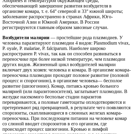
Anopheles и температурой окружающей среды,
обеспечивающей завершение развития возбудителя в
организме комара, т. е. 64° северной и 33° южной широты;
заболевание распространено в странах Африки, Юго-
Восточной Азии и Южной Америки. В России
регистрируются главным образом завозные случаи.
Возбудители малярии
— простейшие рода плазмодиев. У
человека паразитируют плазмодии 4 видов: Plasmodium vivax,
P. oyale, P. malariae, P. falciparum. Наиболее широко
распространен Р. vivax, так как он способен развиваться в
переносчике при более низкой температуре, чем плазмодии
других видов. Жизненный цикл возбудителей малярии
включает двух хозяев: человека и комара. В организме комара-
переносчика плазмодии проходят половое развитие (половой
процесс и спорогонию), в организме человека— бесполое
развитие (шизогонию). Комар, питаясь кровью больного
малярией (или паразитоносителя), заглатывает плазмодии. В
желудке насекомого бесполые стадии паразитов
перевариваются, а половые гаметоциты оплодотворяются и
претерпевают ряд превращений, в результате чего появляются
спорозоиты, скапливающиеся в слюнных железах комара-
переносчика. При последующем питании на человеке комар
со слюной вводит спорозоитов в его организм, где
происходит процесс шизогонии. Кровью и лимфой