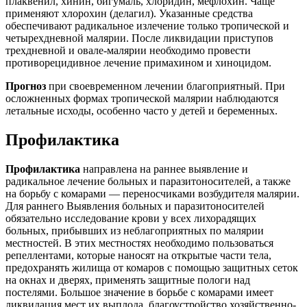
плаквенил, хинин, бигумаль, хлоридин, мефлохин. Чаще
применяют хлорохин (делагил). Указанные средства
обеспечивают радикальное излечение только тропической и
четырехдневной малярии. После ликвидации приступов
трехдневной и овале-малярии необходимо провести
противорецидивное лечение примахином и хиноцидом.
Прогноз
при своевременном лечении благоприятный. При
осложненных формах тропической малярии наблюдаются
летальные исходы, особенно часто у детей и беременных.
Профилактика
Профилактика
направлена на раннее выявление и
радикальное лечение больных и паразитоносителей, а также
на борьбу с комарами — переносчиками возбудителя малярии.
Для раннего Выявления больных и паразитоносителей
обязательно исследование крови у всех лихорадящих
больных, прибывших из неблагоприятных по малярии
местностей. В этих местностях необходимо пользоваться
репеллентами, которые наносят на открытые части тела,
предохранять жилища от комаров с помощью защитных сеток
на окнах и дверях, применять защитные пологи над
постелями. Большое значение в борьбе с комарами имеет
ликвидация мест их выплода, благоустройство хозяйственно-