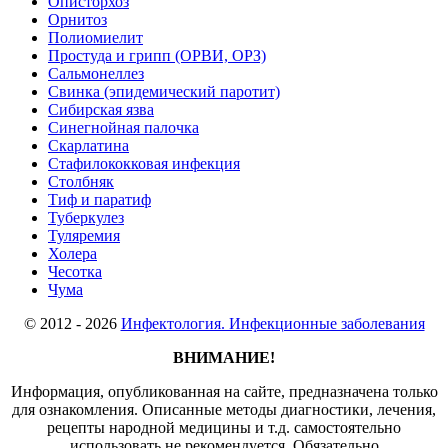
Описторхоз
Орнитоз
Полиомиелит
Простуда и грипп (ОРВИ, ОРЗ)
Сальмонеллез
Свинка (эпидемический паротит)
Сибирская язва
Синегнойная палочка
Скарлатина
Стафилококковая инфекция
Столбняк
Тиф и паратиф
Туберкулез
Туляремия
Холера
Чесотка
Чума
© 2012 - 2026
Инфектология. Инфекционные заболевания
ВНИМАНИЕ!
Информация, опубликованная на сайте, предназначена только
для ознакомления. Описанные методы диагностики, лечения,
рецепты народной медицины и т.д. самостоятельно
использовать не рекомендуется. Обязательно