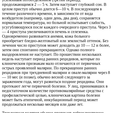
продолжающимся 2 — 5 ч. Затем наступает глубокий сон. В
целом приступ обычно длится 6—10 ч. В последующем в
течение различного времени, в зависимости от вида
возбудителя (например, один день, два дня), сохраняется
нормальная температура, но больной испытывает слабость,
усугубляющуюся после каждого очередного приступа. Через 3
— 4 приступа увеличиваются печень и селезенка.
Одновременно развивается анемия, кожа больного
приобретает бледно-желтоватый или землистый оттенок. Без
лечения число приступов может доходить до 10 — 12 и более,
затем они спонтанно прекращаются. Однако полного
выздоровления не наступает. По прошествии нескольких
недель наступает период ранних рецидивов, которые по
клиническим признакам мало отличаются от первичных
острых проявлений малярии. По прекращении ранних
рецидивов при трехдневной малярии и овале-малярии через 8
— 10 мес (и позже), обычно весной следующего за
заражением года, могут развиться поздние рецидивы. Они
протекают легче первичной болезни. У лиц, принимавших в
недостаточном количестве противомалярийные средства с
профилактической целью, клиническая картина болезни
может быть атипичной, инкубационный период может
продолжаться несколько месяцев или даже лет.
Трехдневная малярия обычно протекает доброкачественно.