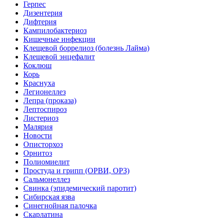
Герпес
Дизентерия
Дифтерия
Кампилобактериоз
Кишечные инфекции
Клещевой боррелиоз (болезнь Лайма)
Клещевой энцефалит
Коклюш
Корь
Краснуха
Легионеллез
Лепра (проказа)
Лептоспироз
Листериоз
Малярия
Новости
Описторхоз
Орнитоз
Полиомиелит
Простуда и грипп (ОРВИ, ОРЗ)
Сальмонеллез
Свинка (эпидемический паротит)
Сибирская язва
Синегнойная палочка
Скарлатина