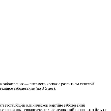
 заболе­вания — пневмоническая с развитием тяжелой
ельное заболевание (до 3-5 лет).
оответствующей клинической картине заболевания
ку крови для серологических исследований на орнитоз берут с