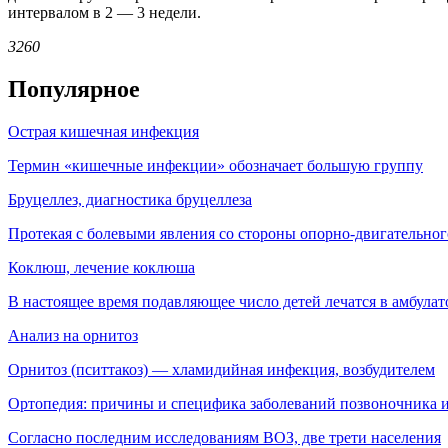
интервалом в 2 — 3 недели.
3260
Популярное
Острая кишечная инфекция
Термин «кишечные инфекции» обозначает большую группу
Бруцеллез, диагностика бруцеллеза
Протекая с болевыми явления со стороны опорно-двигательног
Коклюш, лечение коклюша
В настоящее время подавляющее число детей лечатся в амбула
Анализ на орнитоз
Орнитоз (пситтакоз) — хламидийная инфекция, воз­будителем
Ортопедия: причины и специфика заболеваний позвоночника и
Согласно последним исследованиям ВОЗ, две трети населения