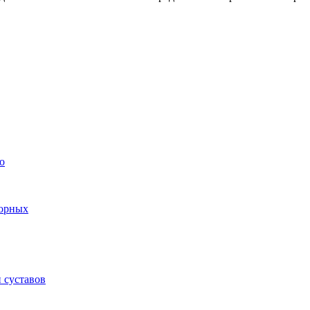
о
торных
 суставов