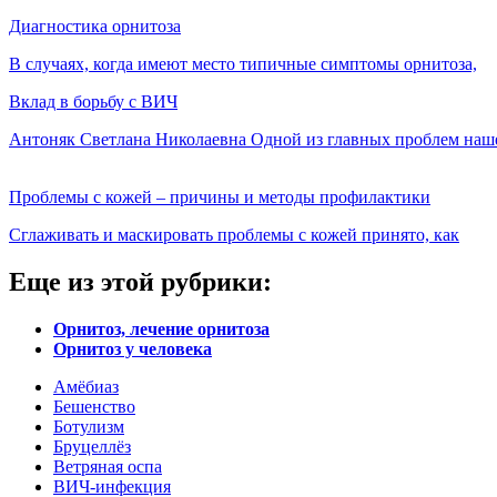
Диагностика орнитоза
В случаях, когда имеют место типичные симптомы орнитоза,
Вклад в борьбу с ВИЧ
Антоняк Светлана Николаевна Одной из главных проблем наш
Проблемы с кожей – причины и методы профилактики
Сглаживать и маскировать проблемы с кожей принято, как
Еще из этой рубрики:
Орнитоз, лечение орнитоза
Орнитоз у человека
Амёбиаз
Бешенство
Ботулизм
Бруцеллёз
Ветряная оспа
ВИЧ-инфекция