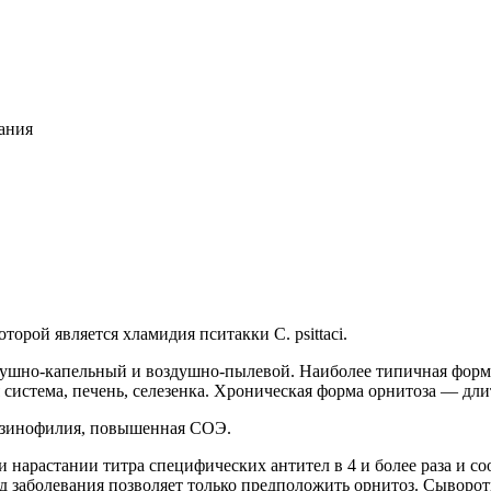
ания
орой является хламидия пситакки С. psittaci.
ушно-капельный и воздушно-пылевой. Наиболее типичная форма
 система, печень, селезенка. Хро­ническая форма орнитоза — длит
озинофилия, повышенная СОЭ.
 нарастании титра специфических антител в 4 и более раза и с
д заболевания позволяет только пред­положить орнитоз. Сыворот