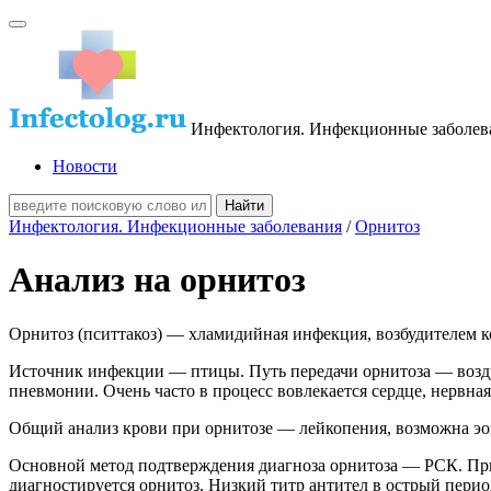
Инфектология. Инфекционные заболев
Новости
Инфектология. Инфекционные заболевания
/
Орнитоз
Анализ на орнитоз
Орнитоз (пситтакоз) — хламидийная инфекция, воз­будителем кот
Источник инфек­ции — птицы. Путь передачи орнитоза — возд
пневмонии. Очень часто в процесс вовле­кается сердце, нервная
Общий анализ крови при орнитозе — лейкопения, возможна э
Основной ме­тод подтверждения диагноза орнитоза — РСК. При
диагностируется орнитоз. Низкий титр анти­тел в острый перио