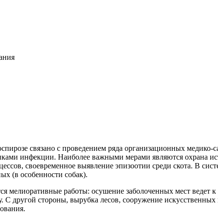
ания
спирозе связано с проведением ряда организационных медико-
иками инфекции. Наиболее важными мерами являются охрана ис
ссов, своевременное выявление эпизоотии среди скота. В сист
х (в особенности собак).
я мелиоративные работы: осушение заболоченных мест ведет к 
у. С другой стороны, вырубка лесов, сооружение искусственных
вования.