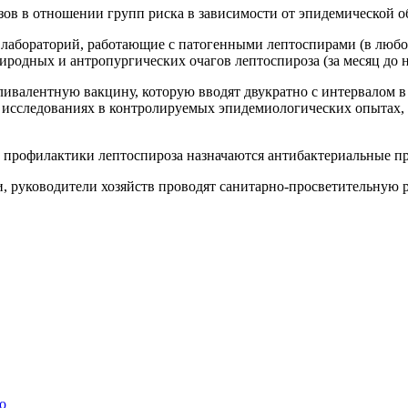
ов в отношении групп риска в зависимости от эпидемической о
абораторий, работающие с патогенными лептоспирами (в любое 
родных и антропургических очагов лептоспироза (за месяц до н
валентную вакцину, которую вводят двукратно с интервалом в 
 исследованиях в контролируемых эпидемиологических опытах,
 профилактики лептоспироза назначаются антибактериальные пр
, руководители хозяйств проводят санитарно-просветительную 
о