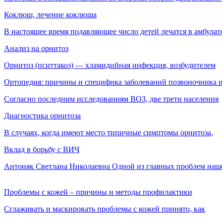
Коклюш, лечение коклюша
В настоящее время подавляющее число детей лечатся в амбула
Анализ на орнитоз
Орнитоз (пситтакоз) — хламидийная инфекция, воз­будителем
Ортопедия: причины и специфика заболеваний позвоночника и
Согласно последним исследованиям ВОЗ, две трети населения
Диагностика орнитоза
В случаях, когда имеют место типичные симптомы орнитоза,
Вклад в борьбу с ВИЧ
Антоняк Светлана Николаевна Одной из главных проблем наш
Проблемы с кожей – причины и методы профилактики
Сглаживать и маскировать проблемы с кожей принято, как