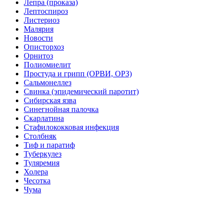
Лепра (проказа)
Лептоспироз
Листериоз
Малярия
Новости
Описторхоз
Орнитоз
Полиомиелит
Простуда и грипп (ОРВИ, ОРЗ)
Сальмонеллез
Свинка (эпидемический паротит)
Сибирская язва
Синегнойная палочка
Скарлатина
Стафилококковая инфекция
Столбняк
Тиф и паратиф
Туберкулез
Туляремия
Холера
Чесотка
Чума