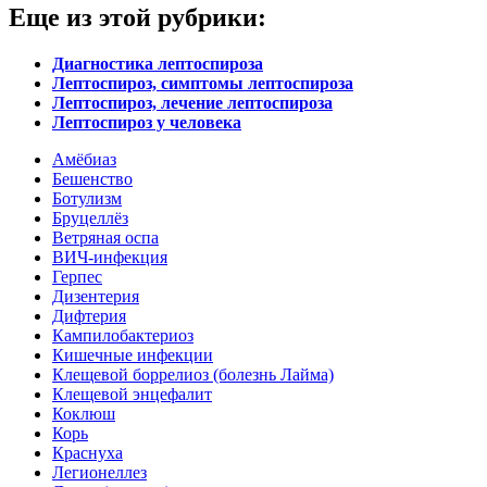
Еще из этой рубрики:
Диагностика лептоспироза
Лептоспироз, симптомы лептоспироза
Лептоспироз, лечение лептоспироза
Лептоспироз у человека
Амёбиаз
Бешенство
Ботулизм
Бруцеллёз
Ветряная оспа
ВИЧ-инфекция
Герпес
Дизентерия
Дифтерия
Кампилобактериоз
Кишечные инфекции
Клещевой боррелиоз (болезнь Лайма)
Клещевой энцефалит
Коклюш
Корь
Краснуха
Легионеллез