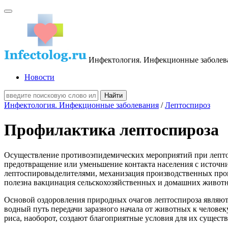
Инфектология. Инфекционные заболев
Новости
Инфектология. Инфекционные заболевания
/
Лептоспироз
Профилактика лептоспироза
Осуществление противоэпидемических мероприятий при лепто
предотвращение или уменьшение контакта населения с источн
лептоспировыделителями, механизация производственных проце
полезна вакцинация сельскохозяйственных и домашних животны
Основой оздоровления природных очагов лептоспироза являютс
водный путь передачи заразного начала от животных к человек
риса, наоборот, создают благоприятные условия для их сущест