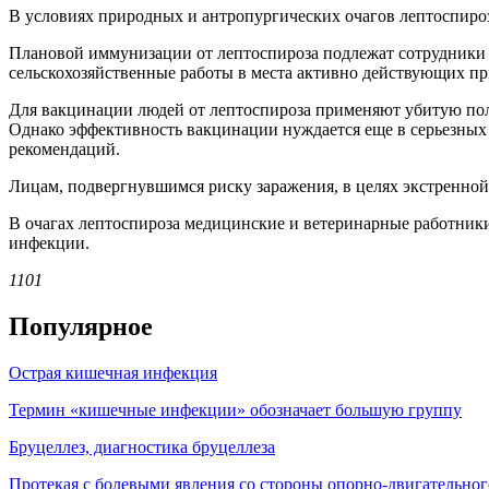
В условиях природных и антропургических очагов лептоспироз
Плановой иммунизации от лептоспироза подлежат сотрудники л
сельскохозяйственные работы в места активно действующих при
Для вакцинации людей от лептоспироза применяют убитую поли
Однако эффективность вакцинации нуждается еще в серьезных
рекомендаций.
Лицам, подвергнувшимся риску заражения, в целях экстренной
В очагах лептоспироза медицинские и ветеринарные работники
инфекции.
1101
Популярное
Острая кишечная инфекция
Термин «кишечные инфекции» обозначает большую группу
Бруцеллез, диагностика бруцеллеза
Протекая с болевыми явления со стороны опорно-двигательног