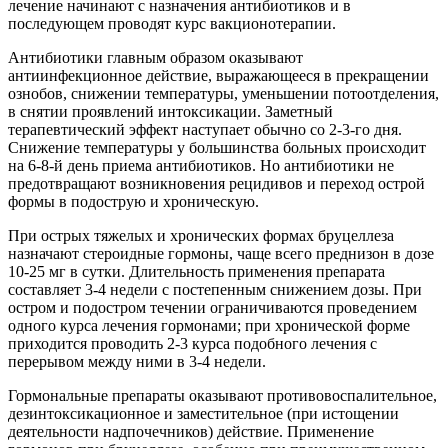
лечение начинают с назначения антибиотиков и в
последующем проводят курс вакционотерапии.
Антибиотики главным образом оказывают
антиинфекционное действие, выражающееся в прекращении
ознобов, снижении температуры, уменьшении потоотделения,
в снятии проявлений интоксикации. Заметный
терапевтический эффект наступает обычно со 2-3-го дня.
Снижение температуры у большинства больных происходит
на 6-8-й день приема антибиотиков. Но антибиотики не
предотвращают возникновения рецидивов и переход острой
формы в подострую и хроническую.
При острых тяжелых и хронических формах бруцеллеза
назначают стероидные гормоны, чаще всего преднизон в дозе
10-25 мг в сутки. Длительность применения препарата
составляет 3-4 недели с постепенным снижением дозы. При
остром и подостром течении ограничиваются проведением
одного курса лечения гормонами; при хронической форме
приходится проводить 2-3 курса подобного лечения с
перерывом между ними в 3-4 недели.
Гормональные препараты оказывают противовоспалительное,
дезинтоксикационное и заместительное (при истощении
деятельности надпочечников) действие. Применение