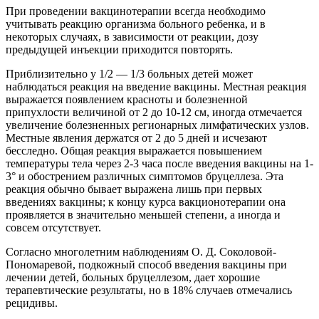
При проведении вакцинотерапии всегда необходимо
учитывать реакцию организма больного ребенка, и в
некоторых случаях, в зависимости от реакции, дозу
предыдущей инъекции приходится повторять.
Приблизительно у 1/2 — 1/3 больных детей может
наблюдаться реакция на введение вакцины. Местная реакция
выражается появлением красноты и болезненной
припухлости величиной от 2 до 10-12 см, иногда отмечается
увеличение болезненных регионарных лимфатических узлов.
Местные явления держатся от 2 до 5 дней и исчезают
бесследно. Общая реакция выражается повышением
температуры тела через 2-3 часа после введения вакцины на 1-
3° и обострением различных симптомов бруцеллеза. Эта
реакция обычно бывает выражена лишь при первых
введениях вакцины; к концу курса вакционотерапии она
проявляется в значительно меньшей степени, а иногда и
совсем отсутствует.
Согласно многолетним наблюдениям О. Д. Соколовой-
Пономаревой, подкожный способ введения вакцины при
лечении детей, больных бруцеллезом, дает хорошие
терапевтические результаты, но в 18% случаев отмечались
рецидивы.