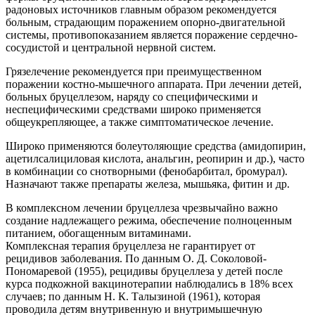
радоновых источников главным образом рекомендуется
больным, страдающим поражением опорно-двигательной
системы, противопоказанием является поражение сердечно-
сосудистой и центральной нервной систем.
Грязелечение рекомендуется при преимущественном
поражении костно-мышечного аппарата. При лечении детей,
больных бруцеллезом, наряду со специфическими и
неспецифическими средствами широко применяется
общеукрепляющее, а также симптоматическое лечение.
Широко применяются болеутоляющие средства (амидопирин,
ацетилсалициловая кислота, анальгин, реопирин и др.), часто
в комбинации со снотворными (фенобарбитал, бромурал).
Назначают также препараты железа, мышьяка, фитин и др.
В комплексном лечении бруцеллеза чрезвычайно важно
создание надлежащего режима, обеспечение полноценным
питанием, обогащенным витаминами.
Комплексная терапия бруцеллеза не гарантирует от
рецидивов заболевания. По данным О. Д. Соколовой-
Пономаревой (1955), рецидивы бруцеллеза у детей после
курса подкожной вакцинотерапии наблюдались в 18% всех
случаев; по данным Н. К. Талызиной (1961), которая
проводила детям внутривенную и внутримышечную