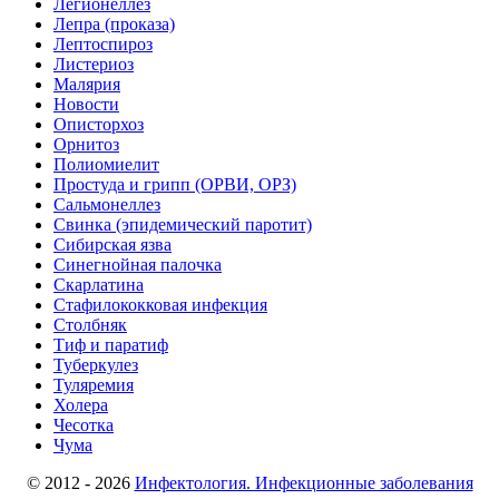
Легионеллез
Лепра (проказа)
Лептоспироз
Листериоз
Малярия
Новости
Описторхоз
Орнитоз
Полиомиелит
Простуда и грипп (ОРВИ, ОРЗ)
Сальмонеллез
Свинка (эпидемический паротит)
Сибирская язва
Синегнойная палочка
Скарлатина
Стафилококковая инфекция
Столбняк
Тиф и паратиф
Туберкулез
Туляремия
Холера
Чесотка
Чума
© 2012 - 2026
Инфектология. Инфекционные заболевания