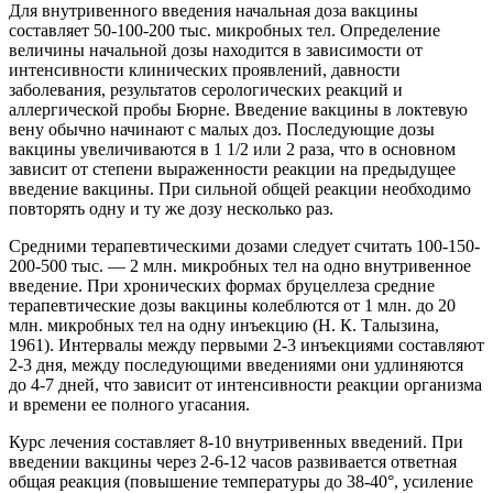
Для внутривенного введения начальная доза вакцины
составляет 50-100-200 тыс. микробных тел. Определение
величины начальной дозы находится в зависимости от
интенсивности клинических проявлений, давности
заболевания, результатов серологических реакций и
аллергической пробы Бюрне. Введение вакцины в локтевую
вену обычно начинают с малых доз. Последующие дозы
вакцины увеличиваются в 1 1/2 или 2 раза, что в основном
зависит от степени выраженности реакции на предыдущее
введение вакцины. При сильной общей реакции необходимо
повторять одну и ту же дозу несколько раз.
Средними терапевтическими дозами следует считать 100-150-
200-500 тыс. — 2 млн. микробных тел на одно внутривенное
введение. При хронических формах бруцеллеза средние
терапевтические дозы вакцины колеблются от 1 млн. до 20
млн. микробных тел на одну инъекцию (Н. К. Талызина,
1961). Интервалы между первыми 2-3 инъекциями составляют
2-3 дня, между последующими введениями они удлиняются
до 4-7 дней, что зависит от интенсивности реакции организма
и времени ее полного угасания.
Курс лечения составляет 8-10 внутривенных введений. При
введении вакцины через 2-6-12 часов развивается ответная
общая реакция (повышение температуры до 38-40°, усиление