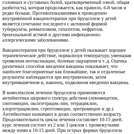
головных и суставных болей, кратковременный озноб, общая
разбитость), которая продолжается, как правило, б-8 часов и
редко больше. Противопоказаниями к проведению
внутривенной вакцинотерапии при бруцеллезе у детей
является сочетание последнего с активной формой
туберкулеза, ревматизмом, гепатитом, нефритом,
бронхиальной астмой и другими инфекционно-
аллергическими заболеваниями.
Вакцинотерапия при бруцеллезе у детей оказывает хорошее
терапевтическое действие, нормализуя температуру, уменьшая
проявлния интоксикации, болевые ощущения и т. д. Оценка
различных способов введения вакцины показывает, что
наиболее благоприятные как ближайшие, так и отдаленные
результаты наблюдаются лри внутривенном, затем
внутримышечном и, наконец, подкожном введении вакцины.
В комплексном лечении бруцеллеза применяются
антибиотики широкого спектра действия (левомицетин,
синтомицин, окситетрацик-лин, тетрациклин,
хлортетрациклин, стрептомицин, эритромицин и др.).
Антибиотики назначают в дозах соответственно возрасту.
Продолжительность цикла лечения составляет 10-15 дней,
курс лечения состоит из 2 или 3 циклов с промежутками
между ними в 10-15 дней. При острых формах бруцеллеза