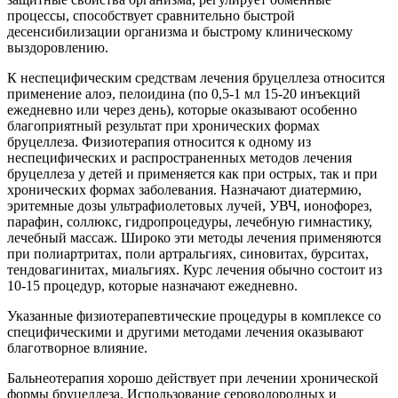
процессы, способствует сравнительно быстрой
десенсибилизации организма и быстрому клиническому
выздоровлению.
К неспецифическим средствам лечения бруцеллеза относится
применение алоэ, пелоидина (по 0,5-1 мл 15-20 инъекций
ежедневно или через день), которые оказывают особенно
благоприятный результат при хронических формах
бруцеллеза. Физиотерапия относится к одному из
неспецифических и распространенных методов лечения
бруцеллеза у детей и применяется как при острых, так и при
хронических формах заболевания. Назначают диатермию,
эритемные дозы ультрафиолетовых лучей, УВЧ, ионофорез,
парафин, соллюкс, гидропроцедуры, лечебную гимнастику,
лечебный массаж. Широко эти методы лечения применяются
при полиартритах, поли артральгиях, синовитах, бурситах,
тендовагинитах, миальгиях. Курс лечения обычно состоит из
10-15 процедур, которые назначают ежедневно.
Указанные физиотерапевтические процедуры в комплексе со
специфическими и другими методами лечения оказывают
благотворное влияние.
Бальнеотерапия хорошо действует при лечении хронической
формы бруцеллеза. Использование сероводородных и