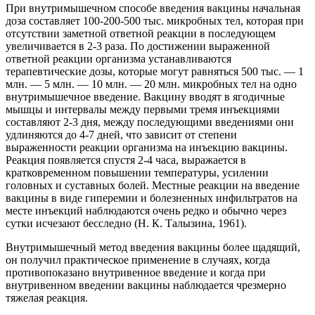
При внутримышечном способе введения вакцины начальная
доза составляет 100-200-500 тыс. микробных тел, которая при
отсутствии заметной ответной реакции в последующем
увеличивается в 2-3 раза. По достижении выраженной
ответной реакции организма устанавливаются
терапевтические дозы, которые могут равняться 500 тыс. — 1
млн. — 5 млн. — 10 млн. — 20 млн. микробных тел на одно
внутримышечное введение. Вакцину вводят в ягодичные
мышцы и интервалы между первыми тремя инъекциями
составляют 2-3 дня, между последующими введениями они
удлиняются до 4-7 дней, что зависит от степени
выраженности реакции организма на инъекцию вакцины.
Реакция появляется спустя 2-4 часа, выражается в
кратковременном повышении температуры, усилении
головных и суставных болей. Местные реакции на введение
вакцины в виде гиперемии и болезненных инфильтратов на
месте инъекций наблюдаются очень редко и обычно через
сутки исчезают бесследно (Н. К. Талызина, 1961).
Внутримышечный метод введения вакцины более щадящий,
он получил практическое применение в случаях, когда
противопоказано внутривенное введение и когда при
внутривенном введении вакцины наблюдается чрезмерно
тяжелая реакция.