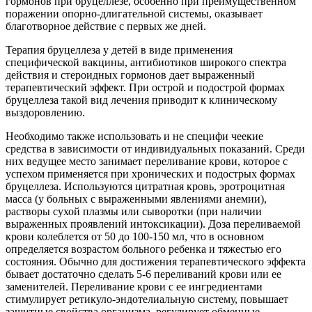
гормонов при бруцеллезе, особенно при преимущественном
поражении опорно-длигательной системы, оказывает
благотворное действие с первых же дней.
Терапия бруцеллеза у детей в виде применения
специфической вакцины, антибиотиков широкого спектра
действия и стероидных гормонов дает выраженный
терапевтический эффект. При острой и подострой формах
бруцеллеза такой вид лечения приводит к клиническому
выздоровлению.
Необходимо также использовать и не специфи чеекие
средства в зависимости от индивидуальных показаний. Среди
них ведущее место занимает переливание крови, которое с
успехом применяется при хронических и подострых формах
бруцеллеза. Используются цитратная кровь, эротроцитная
масса (у больных с выраженными явлениями анемии),
растворы сухой плазмы или сыворотки (при наличии
выраженных проявлений интоксикации). Доза переливаемой
крови колеблется от 50 до 100-150 мл, что в основном
определяется возрастом больного ребенка и тяжестью его
состояния. Обычно для достижения терапевтического эффекта
бывает достаточно сделать 5-6 переливаний крови или ее
заменителей. Переливание крови с ее ингредиентами
стимулирует ретикуло-эндотелиальную систему, повышает
защитные свойства организма, регулирует обменные