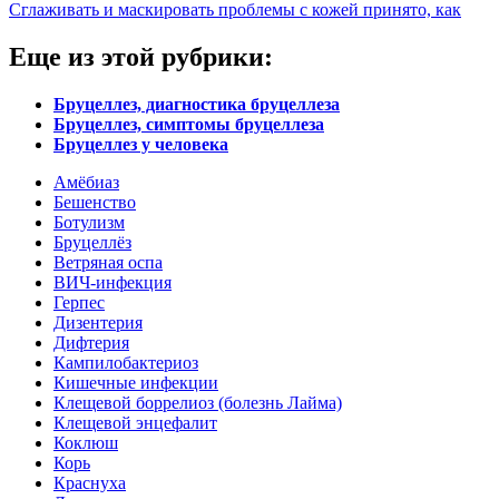
Сглаживать и маскировать проблемы с кожей принято, как
Еще из этой рубрики:
Бруцеллез, диагностика бруцеллеза
Бруцеллез, симптомы бруцеллеза
Бруцеллез у человека
Амёбиаз
Бешенство
Ботулизм
Бруцеллёз
Ветряная оспа
ВИЧ-инфекция
Герпес
Дизентерия
Дифтерия
Кампилобактериоз
Кишечные инфекции
Клещевой боррелиоз (болезнь Лайма)
Клещевой энцефалит
Коклюш
Корь
Краснуха