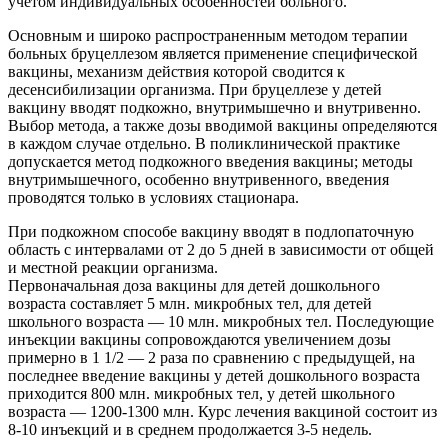
учетом индивидуальных особенностей больного.
Основным и широко распространенным методом терапии
больных бруцеллезом является применение специфической
вакцины, механизм действия которой сводится к
десенсибилизации организма. При бруцеллезе у детей
вакцину вводят подкожно, внутримышечно и внутривенно.
Выбор метода, а также дозы вводимой вакцины определяются
в каждом случае отдельно. В поликлинической практике
допускается метод подкожного введения вакцины; методы
внутримышечного, особенно внутривенного, введения
проводятся только в условиях стационара.
При подкожном способе вакцину вводят в подлопаточную
область с интервалами от 2 до 5 дней в зависимости от общей
и местной реакции организма.
Первоначальная доза вакцины для детей дошкольного
возраста составляет 5 млн. микробных тел, для детей
школьного возраста — 10 млн. микробных тел. Последующие
инъекции вакцины сопровождаются увеличением дозы
примерно в 1 1/2 — 2 раза по сравнению с предыдущей, на
последнее введение вакцины у детей дошкольного возраста
приходится 800 млн. микробных тел, у детей школьного
возраста — 1200-1300 млн. Курс лечения вакциной состоит из
8-10 инъекций и в среднем продолжается 3-5 недель.