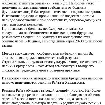
жидкости, пунктата селезенки, кала и др. Наиболее часто
применяется для выделения возбудителя от больных
бруцеллезом людей бактериологическое исследование крови.
Высевание бруцелл из крови чаще наблюдается в остром
периоде заболевания и при обострениях, сопровождающихся
температурной реакцией.
При высевах от больных необходимо считаться со
следующими особенностями: в посевах крови бруцеллы
развиваются медленно и культуры их обнаруживаются
обычно через 5-10 дней, а иногда лишь через 20-30 дней после
засева.
Метод гемокультуры, особенно при инфекции типом Br.
abortus, не всегда дает положительный результат.
Отрицательный результат гемокультуры отнюдь не исключает
наличия бруцеллеза. Этот метод гемокультуры ввиду его
сложности труднодоступен в обычной практике.
Из серологических методов диагностики бруцеллеза наиболее
широко применяются реакции Райта и Хеддльсона.
Реакция Райта обладает высокой специфичностью. Наиболее
высокие титры реакции агглютинации наблюдаются обычно
через 1-2 месяца после начала заболевания, а затем они
начинают довольно быстро падать. В редких случаях реакция