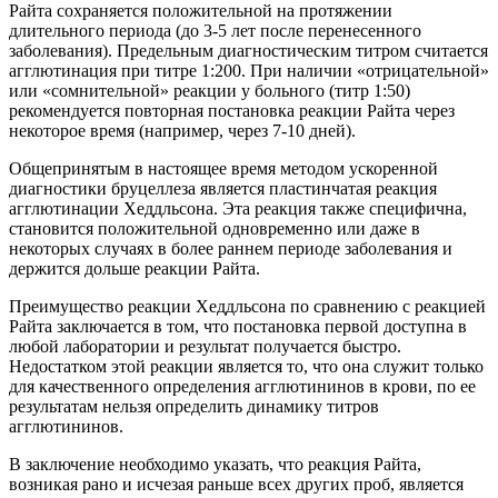
Райта сохраняется положительной на протяжении
длительного периода (до 3-5 лет после перенесенного
заболевания). Предельным диагностическим титром считается
агглютинация при титре 1:200. При наличии «отрицательной»
или «сомнительной» реакции у больного (титр 1:50)
рекомендуется повторная постановка реакции Райта через
некоторое время (например, через 7-10 дней).
Общепринятым в настоящее время методом ускоренной
диагностики бруцеллеза является пластинчатая реакция
агглютинации Хеддльсона. Эта реакция также специфична,
становится положительной одновременно или даже в
некоторых случаях в более раннем периоде заболевания и
держится дольше реакции Райта.
Преимущество реакции Хеддльсона по сравнению с реакцией
Райта заключается в том, что постановка первой доступна в
любой лаборатории и результат получается быстро.
Недостатком этой реакции является то, что она служит только
для качественного определения агглютининов в крови, по ее
результатам нельзя определить динамику титров
агглютининов.
В заключение необходимо указать, что реакция Райта,
возникая рано и исчезая раньше всех других проб, является