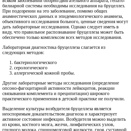
всяком заболевании опорно-двигательного аппарата, гепато-
билиарной системы необходимы исследования на бруцеллез.
При подозрении на это заболевание, помимо общих
анамнестических данных и эпидемиологического анамнеза,
объективного исследования больного, ценные сведения могут
дать лабораторные исследования. Однако следует иметь в
виду, что правильное распознавание бруцеллеза может быть
обеспечено только комплексом всех методов исследования.
Лабораторная диагностика бруцеллеза слагается из
следующих методов:
бактериологического
серологического
аллергической кожной пробы.
Другие лабораторные методы исследования (определение
опсоно-фагоцитарной активности лейкоцитов, реакции
связывания комплемента и преципитации) широкого
практического применения в детской практике не получили.
Выделение культуры возбудителя бруцеллеза является
неоспоримым доказательством диагноза и характеризует
активное состояние инфекции. Возбудителя можно выделить
из крови, костного мозга, желчи, лимфатических узлов,
грудного молока, спинномозговой жидкости, гноя, суставной