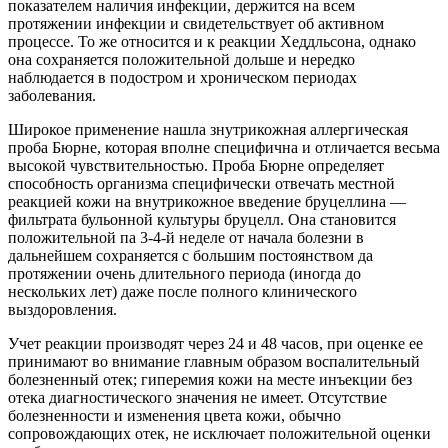
показателем наличия инфекции, держится на всем
протяжении инфекции и свидетельствует об активном
процессе. То же относится и к реакции Хеддльсона, однако
она сохраняется положительной дольше и нередко
наблюдается в подостром и хроническом периодах
заболевания.
Широкое применение нашла знутрикожная аллергическая
проба Бюрне, которая вполне специфична и отличается весьма
высокой чувствительностью. Проба Бюрне определяет
способность организма специфически отвечать местной
реакцией кожи на внутрикожное введение бруцеллина —
фильтрата бульонной культуры бруцелл. Она становится
положительной па 3-4-й неделе от начала болезни в
дальнейшем сохраняется с большим постоянством да
протяжении очень длительного периода (иногда до
нескольких лет) даже после полного клинического
выздоровления.
Учет реакции производят через 24 и 48 часов, при оценке ее
принимают во внимание главным образом воспалительный
болезненный отек; гиперемия кожи на месте инъекции без
отека диагностического значения не имеет. Отсутствие
болезненности и изменения цвета кожи, обычно
сопровождающих отек, не исключает положительной оценки