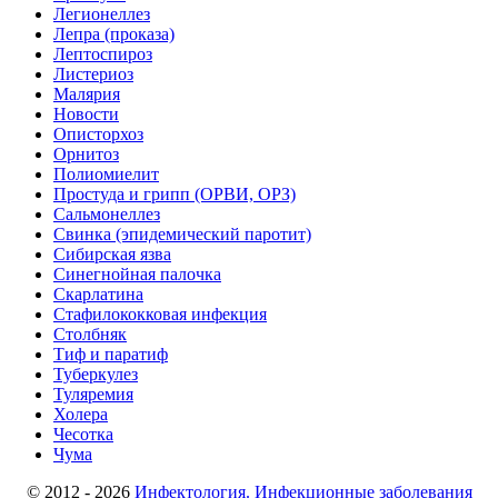
Легионеллез
Лепра (проказа)
Лептоспироз
Листериоз
Малярия
Новости
Описторхоз
Орнитоз
Полиомиелит
Простуда и грипп (ОРВИ, ОРЗ)
Сальмонеллез
Свинка (эпидемический паротит)
Сибирская язва
Синегнойная палочка
Скарлатина
Стафилококковая инфекция
Столбняк
Тиф и паратиф
Туберкулез
Туляремия
Холера
Чесотка
Чума
© 2012 - 2026
Инфектология. Инфекционные заболевания