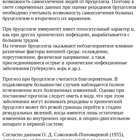
возможность самоизлечения людей от бруцеллеза. Поэтому в
свете современных данных при оценке рецидивов бруцеллеза
необходимо учитывать возможность самоизлечения больных
бруцеллезом и вторичного их заражения.
При бруцеллезе иммунитет имеет относительный характер и,
как при других хронических инфекциях, вырабатывается с
большим трудом.
На течение бруцеллеза оказывают неблагоприятное влияние
различные факторы внешней среды: охлаждение,
переутомление, физическое напряжение, а такж
присоединившиеся острые и хронические инфекционные
заболевания (туберкулез, корь и др.).
Прогноз при бруцеллезе считается благоприятным. В
подавляющем большинстве случаев наблюдается полное
исчезновение всех болезненных изменений. Однако при
постановке прогноза следует иметь в виду, что при этом
заболевании могут возникать рецидивы и хронический
бруцеллез может без резкой границы перейти в стадию
резидуальных явлений, когда имеются лишь остаточные
изменения во внутренних органах, в опорно-двигательном
аппарате и нервной системе.
Согласно данным О. Д. Соколовой-Пономаревой (1955),