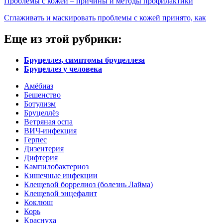
Проблемы с кожей – причины и методы профилактики
Сглаживать и маскировать проблемы с кожей принято, как
Еще из этой рубрики:
Бруцеллез, симптомы бруцеллеза
Бруцеллез у человека
Амёбиаз
Бешенство
Ботулизм
Бруцеллёз
Ветряная оспа
ВИЧ-инфекция
Герпес
Дизентерия
Дифтерия
Кампилобактериоз
Кишечные инфекции
Клещевой боррелиоз (болезнь Лайма)
Клещевой энцефалит
Коклюш
Корь
Краснуха