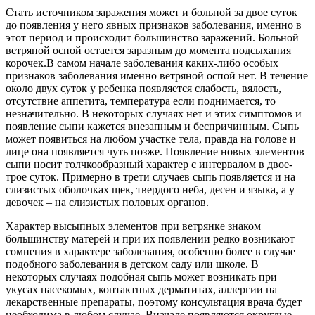
Стать источником заражения может и больной за двое суток
до появления у него явных признаков заболевания, именно в
этот период и происходит большинство заражений. Больной
ветряной оспой остается заразным до момента подсыхания
корочек.В самом начале заболевания каких-либо особых
признаков заболевания именно ветряной оспой нет. В течение
около двух суток у ребенка появляется слабость, вялость,
отсутствие аппетита, температура если поднимается, то
незначительно. В некоторых случаях нет и этих симптомов и
появление сыпи кажется внезапным и беспричинным. Сыпь
может появиться на любом участке тела, правда на голове и
лице она появляется чуть позже. Появление новых элементов
сыпи носит толчкообразный характер с интервалом в двое-
трое суток. Примерно в трети случаев сыпь появляется и на
слизистых оболочках щек, твердого неба, десен и языка, а у
девочек – на слизистых половых органов.
Характер высыпных элементов при ветрянке знаком
большинству матерей и при их появлении редко возникают
сомнения в характере заболевания, особенно более в случае
подобного заболевания в детском саду или школе. В
некоторых случаях подобная сыпь может возникать при
укусах насекомых, контактных дерматитах, аллергии на
лекарственные препараты, поэтому консультация врача будет
необходима в любом случае. Вначале появляются округлые