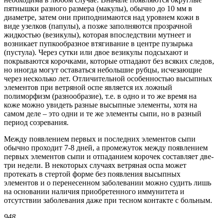
пятнышки разного размера (макулы), обычно до 10 мм в
диаметре, затем они приподнимаются над уровнем кожи в
виде узелков (папулы), а позже заполняются прозрачной
жидкостью (везикулы), которая впоследствии мутнеет и
возникает пупкообразное втягивание в центре пузырька
(пустула). Через сутки или двое везикулы подсыхают и
покрываются корочками, которые отпадают без всяких следов,
но иногда могут оставаться небольшие рубцы, исчезающие
через несколько лет. Отличительной особенностью высыпных
элементов при ветряной оспе является их ложный
полиморфизм (разнообразие), т.е. в одно и то же время на
коже можно увидеть разные высыпные элементы, хотя на
самом деле – это одни и те же элементы сыпи, но в разный
период созревания.
Между появлением первых и последних элементов сыпи
обычно проходит 7-8 дней, а промежуток между появлением
первых элементов сыпи и отпаданием корочек составляет две-
три недели. В некоторых случаях ветряная оспа может
протекать в стертой форме без появления высыпных
элементов и о перенесенном заболевании можно судить лишь
на основании наличия приобретенного иммунитета и
отсутствии заболевания даже при тесном контакте с больным.
948