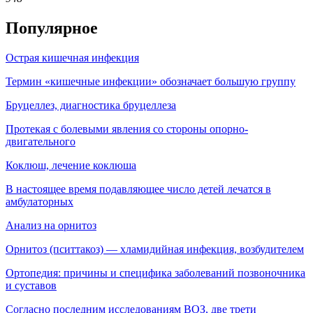
Популярное
Острая кишечная инфекция
Термин «кишечные инфекции» обозначает большую группу
Бруцеллез, диагностика бруцеллеза
Протекая с болевыми явления со стороны опорно-
двигательного
Коклюш, лечение коклюша
В настоящее время подавляющее число детей лечатся в
амбулаторных
Анализ на орнитоз
Орнитоз (пситтакоз) — хламидийная инфекция, воз­будителем
Ортопедия: причины и специфика заболеваний позвоночника
и суставов
Согласно последним исследованиям ВОЗ, две трети