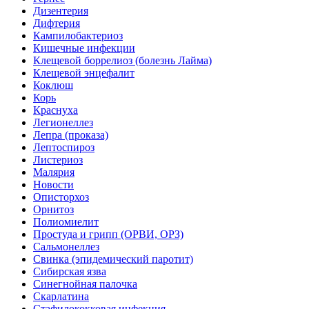
Дизентерия
Дифтерия
Кампилобактериоз
Кишечные инфекции
Клещевой боррелиоз (болезнь Лайма)
Клещевой энцефалит
Коклюш
Корь
Краснуха
Легионеллез
Лепра (проказа)
Лептоспироз
Листериоз
Малярия
Новости
Описторхоз
Орнитоз
Полиомиелит
Простуда и грипп (ОРВИ, ОРЗ)
Сальмонеллез
Свинка (эпидемический паротит)
Сибирская язва
Синегнойная палочка
Скарлатина
Стафилококковая инфекция