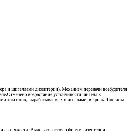
ера и шигеллами дизентерии). Механизм передачи возбудителя
еле.Отмечено возрастание устойчивости шигелл к
нии токсинов, вырабатываемых шигеллами, в кровь. Токсины
ни его тяжести. Выделяют острую форму дизентерии,