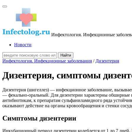
Инфектология. Инфекционные заболев
Новости
Инфектология. Инфекционные заболевания
/
Дизентерия
Дизентерия, симптомы дизент
Дизентерия (шигеллез) — инфекционное заболевание, вызывае
— фекально-оральный. Для дизентерии характерны обширные п
антибиотикам, к препаратам сульфаниламидного ряда устойчи
оказывают действие на органы кровообращения и стенки сосудо
Симптомы дизентерии
Инкубационный период дизентерии колеблется от 1 до 7 дней.