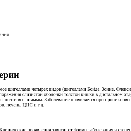
ания
ерии
мое шигеллами четырех видов (шигеллами Бойда, Зонне, Флексн
оражения слизистой оболочки толстой кишки в дистальном отд
вы почти все штаммы. Заболевание проявляется при проникнове
в, печень, ЦНС и т.д.
 Клинические проявления зависят от формы заболевания и степе