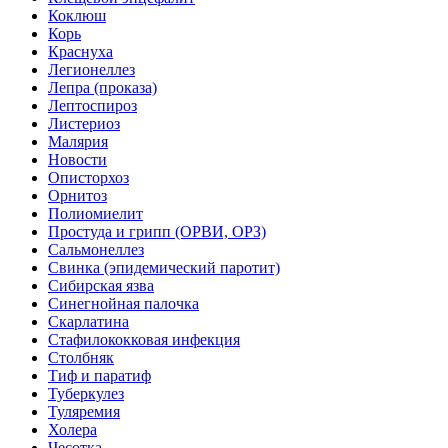
Коклюш
Корь
Краснуха
Легионеллез
Лепра (проказа)
Лептоспироз
Листериоз
Малярия
Новости
Описторхоз
Орнитоз
Полиомиелит
Простуда и грипп (ОРВИ, ОРЗ)
Сальмонеллез
Свинка (эпидемический паротит)
Сибирская язва
Синегнойная палочка
Скарлатина
Стафилококковая инфекция
Столбняк
Тиф и паратиф
Туберкулез
Туляремия
Холера
Чесотка