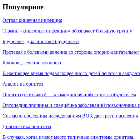
Популярное
Острая кишечная инфекция
Термин «кишечные инфекции» обозначает большую группу
Бруцеллез, диагностика бруцеллеза
Протекая с болевыми явления со стороны опорно-двигательног
Коклюш, лечение коклюша
В настоящее время подавляющее число детей лечатся в амбула
Анализ на орнитоз
Орнитоз (пситтакоз) — хламидийная инфекция, воз­будителем
Ортопедия: причины и специфика заболеваний позвоночника и
Согласно последним исследованиям ВОЗ, две трети населения
Диагностика орнитоза
В случаях, когда имеют место типичные симптомы орнитоза,