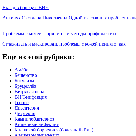
Вклад в борьбу с ВИЧ
Антоняк Светлана Николаевна Одной из главных проблем наш
Проблемы с кожей – причины и методы профилактики
Сглаживать и маскировать проблемы с кожей принято, как
Еще из этой рубрики:
Амёбиаз
Бешенство
Ботулизм
Бруцеллёз
Ветряная оспа
ВИЧ-инфекция
Герпес
Дизентерия
Дифтерия
Кампилобактериоз
Кишечные инфекции
Клещевой боррелиоз (болезнь Лайма)
Клещевой энцефалит