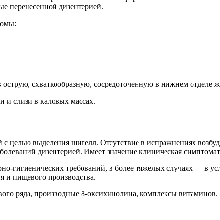
е перенесенной дизентерией.
томы:
 в острую, схваткообразную, сосредоточенную в нижнем отделе жи
и и слизи в каловых массах.
 с целью выделения шигелл. Отсутствие в испражнениях возбудит
заболеваний дизентерией. Имеет значение клиническая симптома
но-гигиенических требований, в более тяжелых случаях — в усло
я и пищевого производства.
ого ряда, производные 8-оксихинолина, комплексы витаминов.