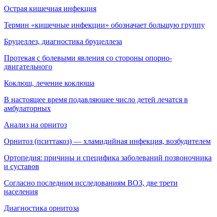
Острая кишечная инфекция
Термин «кишечные инфекции» обозначает большую группу
Бруцеллез, диагностика бруцеллеза
Протекая с болевыми явления со стороны опорно-
двигательного
Коклюш, лечение коклюша
В настоящее время подавляющее число детей лечатся в
амбулаторных
Анализ на орнитоз
Орнитоз (пситтакоз) — хламидийная инфекция, воз­будителем
Ортопедия: причины и специфика заболеваний позвоночника
и суставов
Согласно последним исследованиям ВОЗ, две трети
населения
Диагностика орнитоза