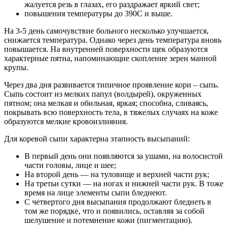
жалуется резь в глазах, его раздражает яркий свет;
повышения температуры до 390С и выше.
На 3-5 день самочувствие больного несколько улучшается,
снижается температура. Однако через день температура вновь
повышается. На внутренней поверхности щек образуются
характерные пятна, напоминающие скопление зерен манной
крупы.
Через два дня развивается типичное проявление кори – сыпь.
Сыпь состоит из мелких папул (волдырей), окруженных
пятном; она мелкая и обильная, яркая; способна, сливаясь,
покрывать всю поверхность тела, в тяжелых случаях на коже
образуются мелкие кровоизлияния.
Для коревой сыпи характерна этапность высыпаний:
В первый день они появляются за ушами, на волосистой
части головы, лице и шее;
На второй день — на туловище и верхней части рук;
На третьи сутки — на ногах и нижней части рук. В тоже
время на лице элементы сыпи бледнеют.
С четвертого дня высыпания продолжают бледнеть в
том же порядке, что и появились, оставляя за собой
шелушение и потемнение кожи (пигментацию).