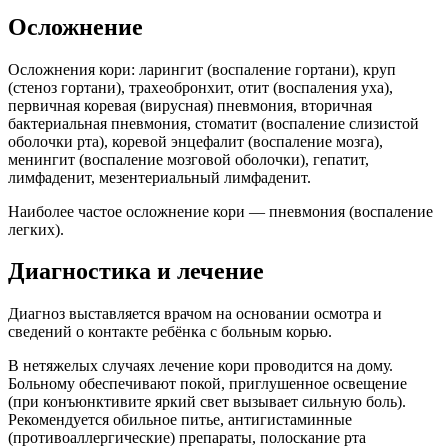
Осложнение
Осложнения кори: ларингит (воспаление гортани), круп
(стеноз гортани), трахеобронхит, отит (воспаления уха),
первичная коревая (вирусная) пневмония, вторичная
бактериальная пневмония, стоматит (воспаление слизистой
оболочки рта), коревой энцефалит (воспаление мозга),
менингит (воспаление мозговой оболочки), гепатит,
лимфаденит, мезентериальный лимфаденит.
Наиболее частое осложнение кори — пневмония (воспаление
легких).
Диагностика и лечение
Диагноз выставляется врачом на основании осмотра и
сведений о контакте ребёнка с больным корью.
В нетяжелых случаях лечение кори проводится на дому.
Больному обеспечивают покой, приглушенное освещение
(при конъюнктивите яркий свет вызывает сильную боль).
Рекомендуется обильное питье, антигистаминные
(противоаллергические) препараты, полоскание рта