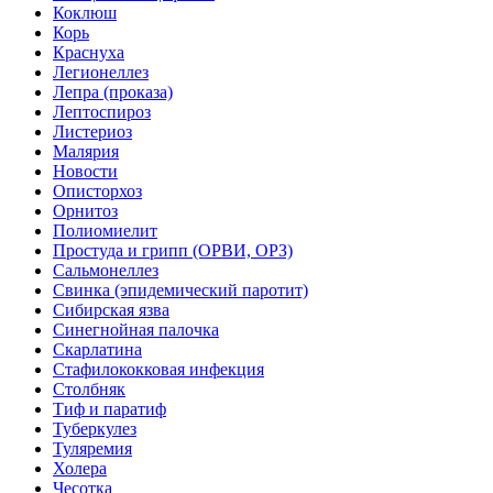
Коклюш
Корь
Краснуха
Легионеллез
Лепра (проказа)
Лептоспироз
Листериоз
Малярия
Новости
Описторхоз
Орнитоз
Полиомиелит
Простуда и грипп (ОРВИ, ОРЗ)
Сальмонеллез
Свинка (эпидемический паротит)
Сибирская язва
Синегнойная палочка
Скарлатина
Стафилококковая инфекция
Столбняк
Тиф и паратиф
Туберкулез
Туляремия
Холера
Чесотка