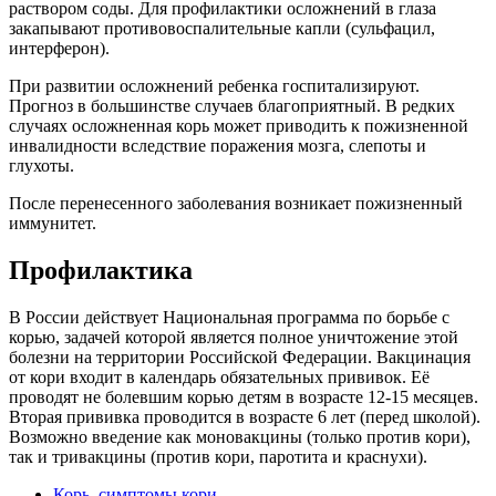
раствором соды. Для профилактики осложнений в глаза
закапывают противовоспалительные капли (сульфацил,
интерферон).
При развитии осложнений ребенка госпитализируют.
Прогноз в большинстве случаев благоприятный. В редких
случаях осложненная корь может приводить к пожизненной
инвалидности вследствие поражения мозга, слепоты и
глухоты.
После перенесенного заболевания возникает пожизненный
иммунитет.
Профилактика
В России действует Национальная программа по борьбе с
корью, задачей которой является полное уничтожение этой
болезни на территории Российской Федерации. Вакцинация
от кори входит в календарь обязательных прививок. Её
проводят не болевшим корью детям в возрасте 12-15 месяцев.
Вторая прививка проводится в возрасте 6 лет (перед школой).
Возможно введение как моновакцины (только против кори),
так и тривакцины (против кори, паротита и краснухи).
Корь, симптомы кори