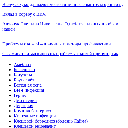
В случаях, когда имеют место типичные симптомы орнитоза,
Вклад в борьбу с ВИЧ
Антоняк Светлана Николаевна Одной из главных проблем
нашей
Проблемы с кожей – причины и методы профилактики
Сглаживать и маскировать проблемы с кожей принято, как
Амёбиаз
Бешенство
Ботулизм
Бруцеллёз
Ветряная оспа
ВИЧ-инфекция
Герпес
Дизентерия
Дифтерия
Кампилобактериоз
Кишечные инфекции
Клещевой боррелиоз (болезнь Лайма)
Клещевой энцефалит