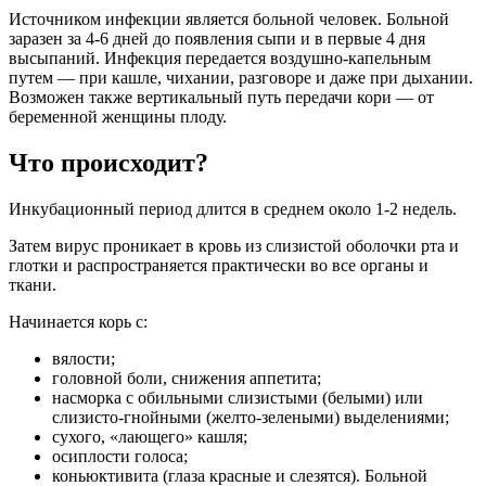
Источником инфекции является больной человек. Больной
заразен за 4-6 дней до появления сыпи и в первые 4 дня
высыпаний. Инфекция передается воздушно-капельным
путем — при кашле, чихании, разговоре и даже при дыхании.
Возможен также вертикальный путь передачи кори — от
беременной женщины плоду.
Что происходит?
Инкубационный период длится в среднем около 1-2 недель.
Затем вирус проникает в кровь из слизистой оболочки рта и
глотки и распространяется практически во все органы и
ткани.
Начинается корь с:
вялости;
головной боли, снижения аппетита;
насморка с обильными слизистыми (белыми) или
слизисто-гнойными (желто-зелеными) выделениями;
сухого, «лающего» кашля;
осиплости голоса;
коньюктивита (глаза красные и слезятся). Больной