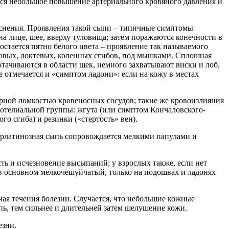
ется небольшое повышение артериального кровяного давления и
аснения. Проявления такой сыпи – типичные симптомы
а лице, шее, вверху туловища; затем поражаются конечности в
остается пятно белого цвета – проявление так называемого
аховых, локтевых, коленных сгибов, под мышками. Сплошная
тачиваются в области щек, немного захватывают виски и лоб,
 отмечается и «симптом ладони»: если на кожу в местах
рной ломкостью кровеносных сосудов; такие же кровоизлияния
дотелиальной группы: жгута (или симптом Кончаловского-
о сгиба) и резинки («стертость» вен).
скарлатинозная сыпь сопровождается мелкими папулами и
ть и исчезновение высыпаний; у взрослых также, если нет
 в основном мелкочешуйчатый, только на подошвах и ладонях
чая течения болезни. Случается, что небольшие кожные
пь, тем сильнее и длительней затем шелушение кожи.
езни.