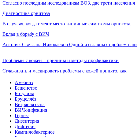
Согласно последним исследованиям ВОЗ, две трети населения
Диагностика орнитоза
В случаях, когда имеют место типичные симптомы орнитоза,
Вклад в борьбу с ВИЧ
Антоняк Светлана Николаевна Одной из главных проблем наш
Проблемы с кожей – причины и методы профилактики
Сглаживать и маскировать проблемы с кожей принято, как
Амёбиаз
Бешенство
Ботулизм
Бруцеллёз
Ветряная оспа
ВИЧ-инфекция
Герпес
Дизентерия
Дифтерия
Кампилобактериоз