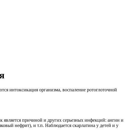
я
тся интоксикация организма, воспаление ротоглоточной
окк является причиной и других серьезных инфекций: ангин и
овый нефрит), и т.п. Наблюдается скарлатина у детей и у