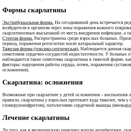
Формы скарлатины
Экстрабуккальная форма.
На сегодняшний день встречается ре
возбудителя в организм через зоны поражения кожного покров
скарлатинозных высыпаний от места внедрения инфекции, а та
Стертая форма.
Распространена среди взрослых больных. Призн
период, поражения ротоглотки носят катаральный характер.
Тяжелая форма (токсико-септическая).
Наблюдается данная скар
симптомов сердечно-сосудистой недостаточности. У больных от
наблюдаются такие симптомы скарлатины в тяжелой форме, ка
факторы: нарушения работы сердца, почек, поражения суставо
осложнения).
Скарлатина: осложнения
Возможные при скарлатине у детей осложнения – воспаления л
правило, скарлатина у взрослых протекает куда тяжелее, чем 
гломерулонефритом), патологиями сердечной мышцы (миокард
Лечение скарлатины
До того, как в медицинскую практику вошли антибиотики, скар