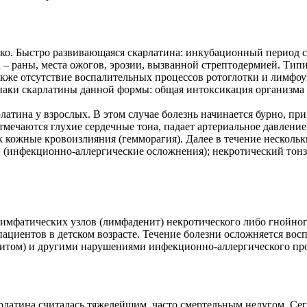
дко. Быстро развивающаяся скарлатина: инкубационный период 
а – раны, места ожогов, эрозии, вызванной стрептодермией. Ти
кже отсутствие воспалительных процессов ротоглотки и лимфоуз
аки скарлатины данной формы: общая интоксикация организма в
латина у взрослых. В этом случае болезнь начинается бурно, пр
мечаются глухие сердечные тона, падает артериальное давление
к кожные кровоизлияния (гемморагия). Далее в течение нескол
в (инфекционно-аллергические осложнения); некротический тонз
имфатических узлов (лимфаденит) некротического либо гнойног
у пациентов в детском возрасте. Течение болезни осложняется в
итом) и другими нарушениями инфекционно-аллергического пр
латина считалась тяжелейшим, часто смертельным недугом. Сего