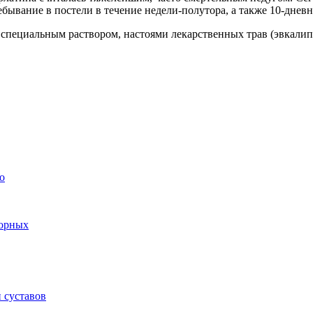
бывание в постели в течение недели-полутора, а также 10-днев
 специальным раствором, настоями лекарственных трав (эвкали
о
торных
 суставов