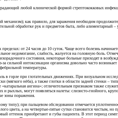
 страдающий любой клинической формой стрептококковых инфек
й механизм); как правило, для заражения необходим продолжит
тельной обработке рук и предметов быта, либо алиментарный –
еделах: от 24 часов до 10 суток. Чаще всего болезнь начинаетс
ильное недомогание, слабость, жалуется на головную боль. Отме
лихорадочного состояния, некоторые больные приходят в возбуж
з-за сильной интоксикации организма довольно часто возникает 
убфебрильной температуры.
ль в горле при глотательных движениях. При визуальном иссле
ки (мягкого нёба), а также глотки в области задней стенки – т
зе «катаральная ангина»; отличительным признаком также служит
ых и рыхлых, могут появляться налеты: слизисто-гнойного, круп
ые зоны поражения.
ному типу); при пальцевом обследовании отмечается уплотненно
елого цвета, а на четвертые-пятые сутки становится чистым, н
овый оттенок приобретают и губы пациента. В этот период симп