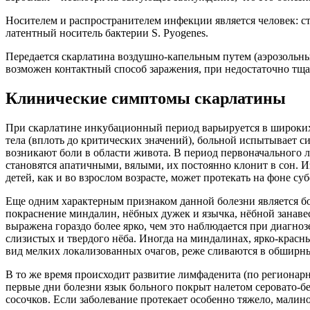
Носителем и распространителем инфекции является человек:
латентный носитель бактерии S. Pyogenes.
Передается скарлатина воздушно-капельным путем (аэрозольны
возможен контактный способ заражения, при недостаточно тща
Клинические симптомы скарлатины
При скарлатине инкубационный период варьируется в широких пр
тела (вплоть до критических значений), больной испытывает с
возникают боли в области живота. В период первоначального 
становятся апатичными, вялыми, их постоянно клонит в сон. И
детей, как и во взрослом возрасте, может протекать на фоне с
Еще одним характерным признаком данной болезни является бо
покраснение миндалин, нёбных дужек и язычка, нёбной занавес
выражена гораздо более ярко, чем это наблюдается при диагно
слизистых и твердого нёба. Иногда на миндалинах, ярко-красн
вид мелких локализованных очагов, реже сливаются в обширн
В то же время происходит развитие лимфаденита (по регионар
первые дни болезни язык больного покрыт налетом серовато-б
сосочков. Если заболевание протекает особенно тяжело, малин