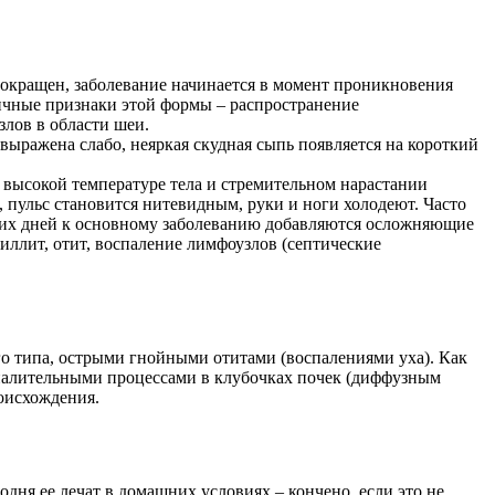
сокращен, заболевание начинается в момент проникновения
пичные признаки этой формы – распространение
лов в области шеи.
ыражена слабо, неяркая скудная сыпь появляется на короткий
и высокой температуре тела и стремительном нарастании
, пульс становится нитевидным, руки и ноги холодеют. Часто
ьких дней к основному заболеванию добавляются осложняющие
иллит, отит, воспаление лимфоузлов (септические
о типа, острыми гнойными отитами (воспалениями уха). Как
оспалительными процессами в клубочках почек (диффузным
оисхождения.
дня ее лечат в домашних условиях – кончено, если это не