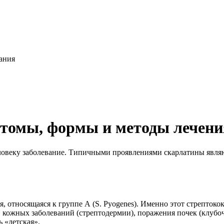
ания
томы, формы и методы лечени
ловеку заболевание. Типичными проявлениями скарлатины являю
я, относящаяся к группе А (S. Pyogenes). Именно этот стрепток
 кожных заболеваний (стрептодермии), поражения почек (клубочк
 «детская».