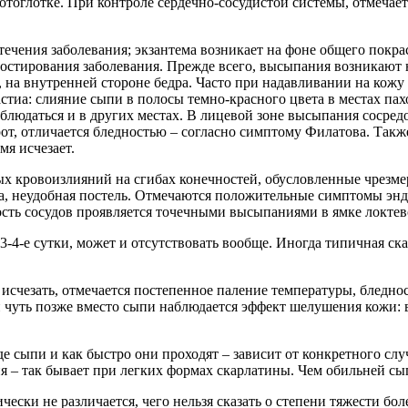
ротоглотке. При контроле сердечно-сосудистой системы, отмеча
ечения заболевания; экзантема возникает на фоне общего покр
остирования заболевания. Прежде всего, высыпания возникают н
, на внутренней стороне бедра. Часто при надавливании на кожу 
стиа: слияние сыпи в полосы темно-красного цвета в местах п
людаться и в других местах. В лицевой зоне высыпания сосредо
от, отличается бледностью – согласно симптому Филатова. Также
мя исчезает.
х кровоизлияний на сгибах конечностей, обусловленные чрезме
жда, неудобная постель. Отмечаются положительные симптомы эн
сть сосудов проявляется точечными высыпаниями в ямке локтевог
а 3-4-е сутки, может и отсутствовать вообще. Иногда типичная 
счезать, отмечается постепенное паление температуры, бледнос
и чуть позже вместо сыпи наблюдается эффект шелушения кожи:
 сыпи и как быстро они проходят – зависит от конкретного слу
я – так бывает при легких формах скарлатины. Чем обильней сы
ески не различается, чего нельзя сказать о степени тяжести бол