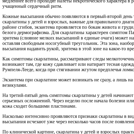
медленнее всего проходят налеты некротического характера в 
учащенный сердечный ритм.
Кожные высыпания обычно появляются в первый-второй день т
скарлатины у детей и взрослых, важные для правильного диагн
районе сгибов, экзантема проявляется по бокам живота и груди
белого дермографизма. Для скарлатины характерен симптом Па
эритема (слияние мелких высыпаний в единые очаги) может наб
оставляя свободным носогубный треугольник. Эта зона, наобор
высыпания надавить рукой, эритема в этой зоне на какое-то вре
Как симптомы скарлатины, рассматривают следы мелкоточечны
возникают там, где кожу сдавливает или натирает тесная оде
Румпеля-Лееде, когда при стягивании жгутом предплечья ломко
Экзантема при скарлатине может возникать не сразу, а лишь н
везикулами.
На третий-пятый день симптомы скарлатины у детей начинают и
серьезных осложнений. Через неделю после начала болезни ил
кожа сходит большими пластинами.
Насколько интенсивно проявляются признаки скарлатины в виде
высыпания исчезают уже через несколько часов после появлени
По клинической картине, скарлатина у детей и взрослых практич