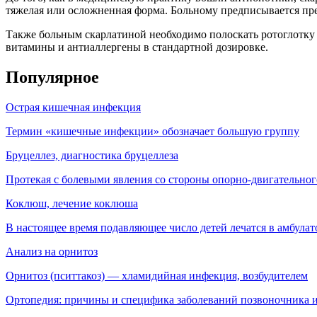
тяжелая или осложненная форма. Больному предписывается пре
Также больным скарлатиной необходимо полоскать ротоглотку
витамины и антиаллергены в стандартной дозировке.
Популярное
Острая кишечная инфекция
Термин «кишечные инфекции» обозначает большую группу
Бруцеллез, диагностика бруцеллеза
Протекая с болевыми явления со стороны опорно-двигательног
Коклюш, лечение коклюша
В настоящее время подавляющее число детей лечатся в амбула
Анализ на орнитоз
Орнитоз (пситтакоз) — хламидийная инфекция, воз­будителем
Ортопедия: причины и специфика заболеваний позвоночника и