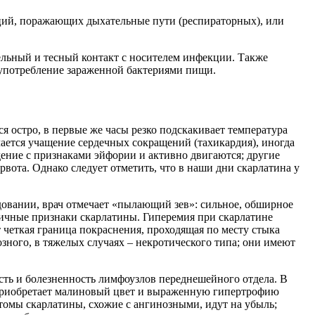
ций, поражающих дыхательные пути (респираторных), или
ельный и тесный контакт с носителем инфекции. Также
 употребление зараженной бактериями пищи.
я остро, в первые же часы резко подскакивает температура
чается учащение сердечных сокращений (тахикардия), иногда
дение с признаками эйфории и активно двигаются; другие
рвота. Однако следует отметить, что в наши дни скарлатина у
довании, врач отмечает «пылающий зев»: сильное, обширное
ипичные признаки скарлатины. Гиперемия при скарлатине
 четкая граница покраснения, проходящая по месту стыка
озного, в тяжелых случаях – некротического типа; они имеют
сть и болезненность лимфоузлов переднешейного отдела. В
о приобретает малиновый цвет и выраженную гипертрофию
томы скарлатины, схожие с ангинозными, идут на убыль;