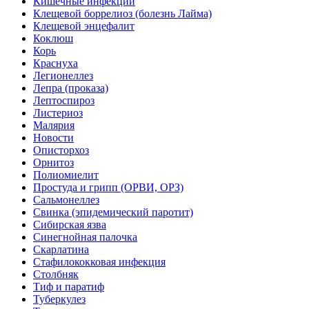
Кишечные инфекции
Клещевой боррелиоз (болезнь Лайма)
Клещевой энцефалит
Коклюш
Корь
Краснуха
Легионеллез
Лепра (проказа)
Лептоспироз
Листериоз
Малярия
Новости
Описторхоз
Орнитоз
Полиомиелит
Простуда и грипп (ОРВИ, ОРЗ)
Сальмонеллез
Свинка (эпидемический паротит)
Сибирская язва
Синегнойная палочка
Скарлатина
Стафилококковая инфекция
Столбняк
Тиф и паратиф
Туберкулез