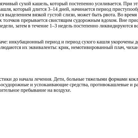
зчивый сухой кашель, который постепенно усиливается. При это
 кашля, который длится 3–14 дней, начинается период приступ
ся выделением вязкой густой слизи, может быть рвота. Во время
ых толчков прерывается свистящим судорожным вдохом. Вне прис
едели, затем в течение 1–3 недель постепенно ликвидируются в
аче: инкубационный период и период сухого кашля укорочены до
юдаются их эквиваленты: крик, немотивированный плач, чихани
стики до начала лечения. Дети, больные тяжелыми формами кок
восудорожные и успокаивающие средства, противокашлевые и 
ительное пребывание на воздухе.