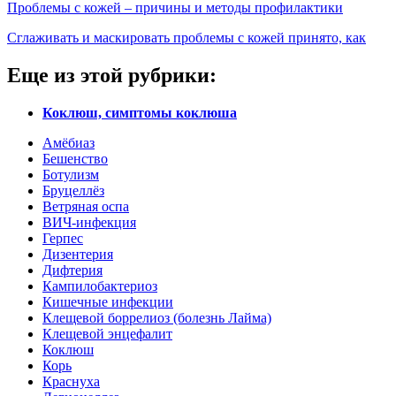
Проблемы с кожей – причины и методы профилактики
Сглаживать и маскировать проблемы с кожей принято, как
Еще из этой рубрики:
Коклюш, симптомы коклюша
Амёбиаз
Бешенство
Ботулизм
Бруцеллёз
Ветряная оспа
ВИЧ-инфекция
Герпес
Дизентерия
Дифтерия
Кампилобактериоз
Кишечные инфекции
Клещевой боррелиоз (болезнь Лайма)
Клещевой энцефалит
Коклюш
Корь
Краснуха