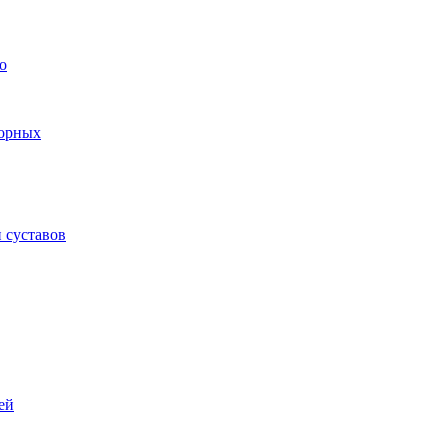
о
торных
 суставов
ей