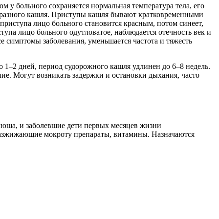
м у больного сохраняется нормальная температура тела, его
ообразного кашля. Приступы кашля бывают кратковременными
 приступа лицо больного становится красным, потом синеет,
тупа лицо больного одутловатое, наблюдается отечность век и
се симптомы заболевания, уменьшается частота и тяжесть
 1–2 дней, период судорожного кашля удлинен до 6–8 недель.
е. Могут возникать задержки и остановки дыхания, часто
люша, и заболевшие дети первых месяцев жизни
разжижающие мокроту препараты, витамины. Назначаются