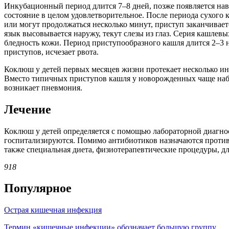
Инкубационный период длится 7–8 дней, позже появляется навя
состояние в целом удовлетворительное. После периода сухого
или могут продолжаться несколько минут, приступ заканчивает
язык высовывается наружу, текут слезы из глаз. Серия кашлев
бледность кожи. Период приступообразного кашля длится 2–3 н
приступов, исчезает рвота.
Коклюш у детей первых месяцев жизни протекает несколько ин
Вместо типичных приступов кашля у новорожденных чаще набл
возникает пневмония.
Лечение
Коклюш у детей определяется с помощью лабораторной диагно
госпитализируются. Помимо антибиотиков назначаются проти
также специальная диета, физиотерапевтические процедуры, дл
918
Популярное
Острая кишечная инфекция
Термин «кишечные инфекции» обозначает большую группу