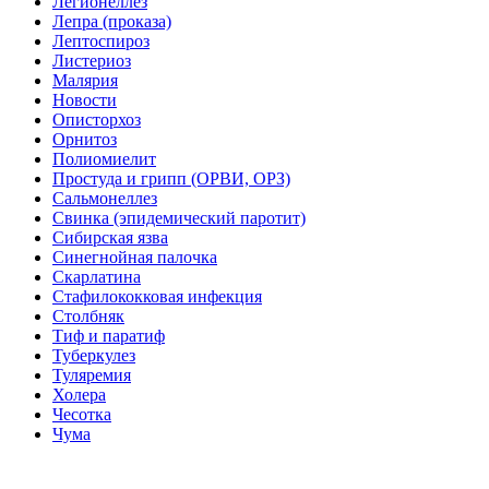
Легионеллез
Лепра (проказа)
Лептоспироз
Листериоз
Малярия
Новости
Описторхоз
Орнитоз
Полиомиелит
Простуда и грипп (ОРВИ, ОРЗ)
Сальмонеллез
Свинка (эпидемический паротит)
Сибирская язва
Синегнойная палочка
Скарлатина
Стафилококковая инфекция
Столбняк
Тиф и паратиф
Туберкулез
Туляремия
Холера
Чесотка
Чума