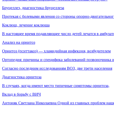
Бруцеллез, диагностика бруцеллеза
Протекая с болевыми явления со стороны опорно-двигательног
Коклюш, лечение коклюша
В настоящее время подавляющее число детей лечатся в амбула
Анализ на орнитоз
Орнитоз (пситтакоз) — хламидийная инфекция, воз­будителем
Ортопедия: причины и специфика заболеваний позвоночника и
Согласно последним исследованиям ВОЗ, две трети населения
Диагностика орнитоза
В случаях, когда имеют место типичные симптомы орнитоза,
Вклад в борьбу с ВИЧ
Антоняк Светлана Николаевна Одной из главных проблем наш