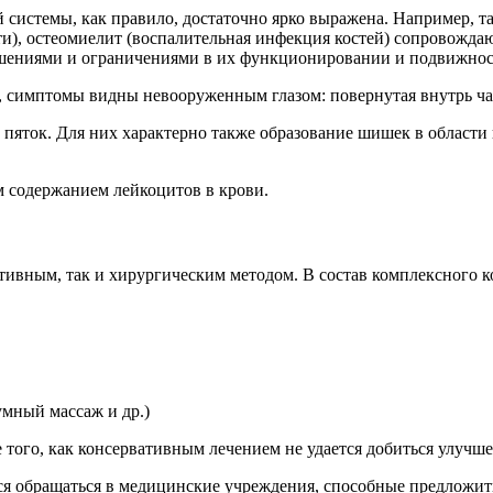
истемы, как правило, достаточно ярко выражена. Например, так
асти), остеомиелит (воспалительная инфекция костей) сопрово
рушениями и ограничениями в их функционировании и подвижнос
ь, симптомы видны невооруженным глазом: повернутая внутрь ч
пяток. Для них характерно также образование шишек в области
 содержанием лейкоцитов в крови.
тивным, так и хирургическим методом. В состав комплексного к
умный массаж и др.)
того, как консервативным лечением не удается добиться улучше
ся обращаться в медицинские учреждения, способные предложит