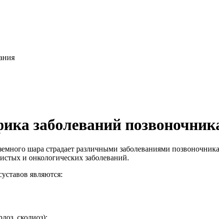
ания
ика заболеваний позвоночника
земного шара страдает различными заболеваниями позвоночника
истых и онкологических заболеваний.
уставов являются:
доз, сколиоз);