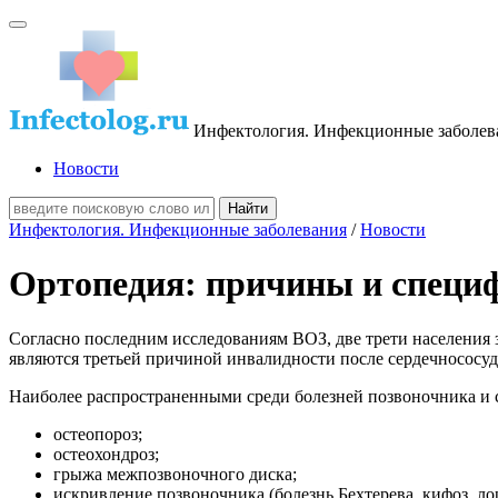
Инфектология. Инфекционные заболев
Новости
Инфектология. Инфекционные заболевания
/
Новости
Ортопедия: причины и специф
Согласно последним исследованиям ВОЗ, две трети населения 
являются третьей причиной инвалидности после сердечнососуд
Наиболее распространенными среди болезней позвоночника и с
остеопороз;
остеохондроз;
грыжа межпозвоночного диска;
искривление позвоночника (болезнь Бехтерева, кифоз, лор