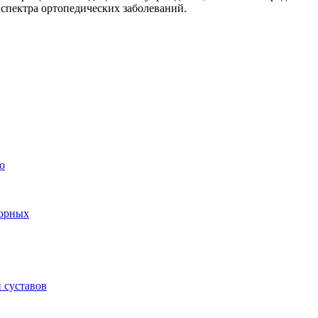
 спектра ортопедических заболеваний.
о
торных
 суставов