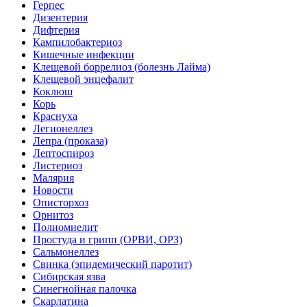
Герпес
Дизентерия
Дифтерия
Кампилобактериоз
Кишечные инфекции
Клещевой боррелиоз (болезнь Лайма)
Клещевой энцефалит
Коклюш
Корь
Краснуха
Легионеллез
Лепра (проказа)
Лептоспироз
Листериоз
Малярия
Новости
Описторхоз
Орнитоз
Полиомиелит
Простуда и грипп (ОРВИ, ОРЗ)
Сальмонеллез
Свинка (эпидемический паротит)
Сибирская язва
Синегнойная палочка
Скарлатина