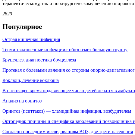
терапевтическому, так и по хирургическому лечению широкого
2820
Популярное
Острая кишечная инфекция
Термин «кишечные инфекции» обозначает большую группу
Бруцеллез, диагностика бруцеллеза
Протекая с болевыми явления со стороны опорно-двигательног
Коклюш, лечение коклюша
В настоящее время подавляющее число детей лечатся в амбула
Анализ на орнитоз
Орнитоз (пситтакоз) — хламидийная инфекция, воз­будителем
Ортопедия: причины и специфика заболеваний позвоночника и
Согласно последним исследованиям ВОЗ, две трети населения