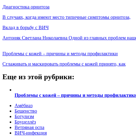
Диагностика орнитоза
В случаях, когда имеют место типичные симптомы орнитоза,
Вклад в борьбу с ВИЧ
Антоняк Светлана Николаевна Одной из главных проблем наш
Проблемы с кожей – причины и методы профилактики
Сглаживать и маскировать проблемы с кожей принято, как
Еще из этой рубрики:
Проблемы с кожей – причины и методы профилактик
Амёбиаз
Бешенство
Ботулизм
Бруцеллёз
Ветряная оспа
ВИЧ-инфекция