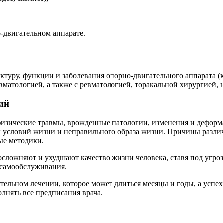
-двигательном аппарате.
уктуру, функции и заболевания опорно-двигательного аппарата 
матологией, а также с ревматологией, торакальной хирургией, 
ий
физические травмы, врожденные патологии, изменения и деформ
 условий жизни и неправильного образа жизни. Причины различн
ые методики.
осложняют и ухудшают качество жизни человека, ставя под угроз
 самообслуживания.
ельном лечении, которое может длиться месяцы и годы, а успех 
олнять все предписания врача.