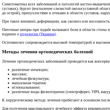
Симптоматика всех заболеваний и патологий костно-мышечной с
суставах), бурсит (воспаление слизистой околосуставной обл
до острой), припухлостями и отеками в области суставов, на
При таких внешних деформациях, как сколиоз или косолапост
Пяточные шпоры при ходьбе вызывают боли в области стопы и 
издании о
подологии (Украина)
.
Остеомиелит сопровождается высокой температурой и высоким
Методы лечения ортопедических болезней
Лечение ортопедических заболеваний проводится как консерва
различные инъекции;
массажи;
лечебная физкультура;
мануальная терапия;
иглоукалывание;
различные виды физиотерапии (электрофорез, УВЧ, ваку
К хирургическому методу лечения прибегают в основном после 
Для получения максимального лечебного эффекта рекомендует