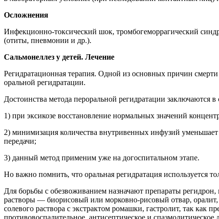
Осложнения
Инфекционно-токсический шок, тромбогеморрагический синдр
(отиты, пневмонии и др.).
Сальмонеллез у детей. Лечение
Регидратационная терапия. Одной из основных причин смерти 
оральной регидратации.
Достоинства метода пероральной регидратации заключаются в
1) при эксикозе восстановление нормальных значений концентр
2) минимизация количества внутривенных инфузий уменьшает 
передачи;
3) данный метод применим уже на догоспитальном этапе.
Но важно помнить, что оральная регидратация используется то
Для борьбы с обезвоживанием назначают препараты регидрон, гл
растворы — биорисовый или морковно-рисовый отвар, оралит,
солевого раствора с экстрактом ромашки, гастролит, так как п
противовоспалительное, антисептическое и спазмолитическое д