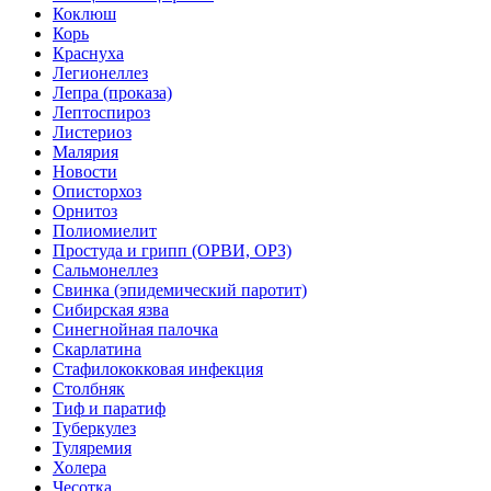
Коклюш
Корь
Краснуха
Легионеллез
Лепра (проказа)
Лептоспироз
Листериоз
Малярия
Новости
Описторхоз
Орнитоз
Полиомиелит
Простуда и грипп (ОРВИ, ОРЗ)
Сальмонеллез
Свинка (эпидемический паротит)
Сибирская язва
Синегнойная палочка
Скарлатина
Стафилококковая инфекция
Столбняк
Тиф и паратиф
Туберкулез
Туляремия
Холера
Чесотка