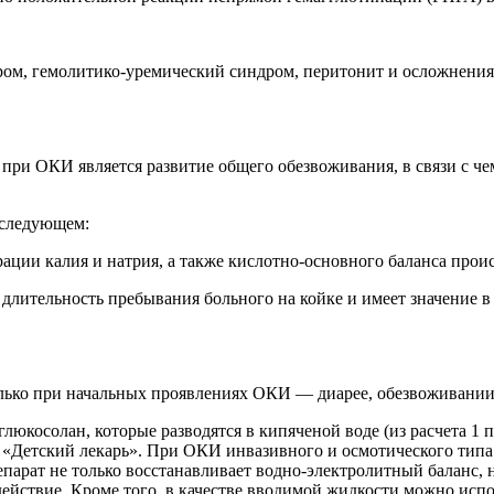
ом, гемолитико-уремический синдром, перитонит и осложнени
при ОКИ является развитие общего обезвоживания, в связи с ч
 следующем:
ации калия и натрия, а также кислотно-основного баланса прои
длительность пребывания больного на койке и имеет значение 
лько при начальных проявлениях ОКИ — диарее, обезвоживании I
юкосолан, которые разводятся в кипяченой воде (из расчета 1 п
 «Детский лекарь». При ОКИ инвазивного и осмотического типа
репарат не только восстанавливает водно-электролитный баланс,
ействие. Кроме того, в качестве вводимой жидкости можно испол