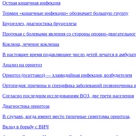
Острая кишечная инфекция
Термин «кишечные инфекции» обозначает большую группу
Бруцеллез, диагностика бруцеллеза
Протекая с болевыми явления со стороны опорно-двигательног
Коклюш, лечение коклюша
В настоящее время подавляющее число детей лечатся в амбула
Анализ на орнитоз
Орнитоз (пситтакоз) — хламидийная инфекция, воз­будителем
Ортопедия: причины и специфика заболеваний позвоночника и
Согласно последним исследованиям ВОЗ, две трети населения
Диагностика орнитоза
В случаях, когда имеют место типичные симптомы орнитоза,
Вклад в борьбу с ВИЧ