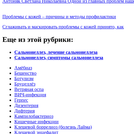
Антоняк Светлана Николаевна Одной из главных проблем наш
Проблемы с кожей – причины и методы профилактики
Сглаживать и маскировать проблемы с кожей принято, как
Еще из этой рубрики:
Cальмонеллез, лечение сальмонеллеза
Сальмонеллез, симптомы сальмонеллеза
Амёбиаз
Бешенство
Ботулизм
Бруцеллёз
Ветряная оспа
ВИЧ-инфекция
Герпес
Дизентерия
Дифтерия
Кампилобактериоз
Кишечные инфекции
Клещевой боррелиоз (болезнь Лайма)
Клещевой энцефалит