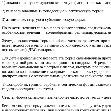
1) локализованную желудочно-кишечную (гастритическая, гастр
2) генерализованные тифоподобную и септическую формы;
3) атипичные: стертую и субклиническую формы.
По тяжести течения сальмонеллез бывает легким, среднетяжелы
особенностям течения — волнообразным, рецидивирующим, н
Желудочно-кишечная форма-наиболее часто встречаемая, протека
имеет подострое начало и типичную клиническую картину гас
остеомиелита), ДВС-синдрома.
Для детей дошкольного возраста эта форма сальмонеллеза прот
многократной рвоты, интоксикационного синдрома. Нередко от
варианта сальмонеллеза с острым началом, быстрым повышен
возможно возникновение гемодинамического шока, судорог и 
диспротеинемия с относительным увеличением количества гло
Тифоподобная, гриппоподобная и септическая формы сальмонел
сердечно-сосудистой системы.
Стертая форма сальмонеллеза наиболее часто встречается у д
Бессимптомную форму сальмонеллеза можно обнаружить у детей
в лабораторных условиях (при исследовании контактных лиц) 