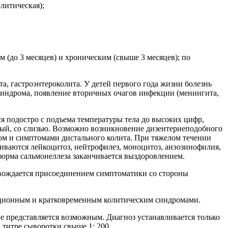
литическая);
 (до 3 месяцев) и хроническим (свыше 3 месяцев); по
та, гастроэнтероколита. У детей первого года жизни болезнь
синдрома, появление вторичных очагов инфекции (менингита,
я подостро с подъема температуры тела до высоких цифр,
ный, со слизью. Возможно возникновение дизентериеподобного
м и симптомами дистального колита. При тяжелом течении
ваются лейкоцитоз, нейтрофилез, моноцитоз, анэозинофилия,
орма сальмонеллеза заканчивается выздоровлением.
ровождается присоединением симптоматики со стороны
кационным и кратковременным колитическим синдромами.
 представляется возможным. Диагноз устанавливается только
титре сыворотки свыше 1: 200.