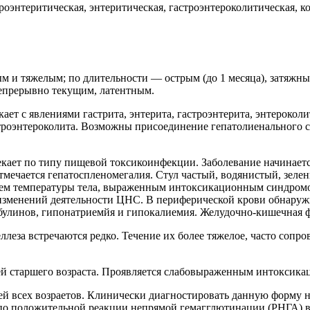
оэнтеритическая, энтеритическая, гастроэнтероколитическая, ко
м и тяжелым; по длительности — острым (до 1 месяца), затяжным
епрерывно текущим, латентным.
ет с явлениями гастрита, энтерита, гастроэнтерита, энтероколи
троэнтероколита. Возможны присоединение гепатолиенального 
екает по типу пищевой токсикоинфекции. Заболевание начинаетс
мечается гепатоспленомегалия. Стул частый, водянистый, зеле
ием температуры тела, выраженным интоксикационным синдромо
изменений деятельности ЦНС. В периферической крови обнаружи
булинов, гипонатриемйя и гипокалиемия. Желудочно-кишечная ф
леза встречаются редко. Течение их более тяжелое, часто соп
етей старшего возраста. Проявляется слабовыраженным интокси
 всех возраетов. Клинически диагностировать данную форму не
по положительной реакции непрямой гемагглютинации (РНГА) в 