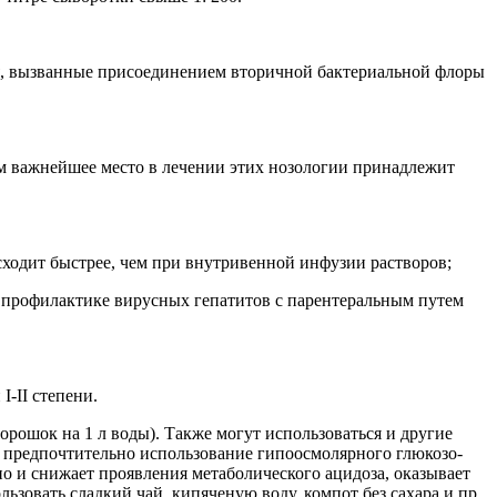
я, вызванные присоединением вторичной бактериальной флоры
ем важнейшее место в лечении этих нозологии принадлежит
сходит быстрее, чем при внутривенной инфузии растворов;
в профилактике вирусных гепатитов с парентеральным путем
-II степени.
орошок на 1 л воды). Также могут использоваться и другие
 предпочтительно использование гипоосмолярного глюкозо-
 но и снижает проявления метаболического ацидоза, оказывает
ьзовать сладкий чай, кипяченую воду, компот без сахара и пр.