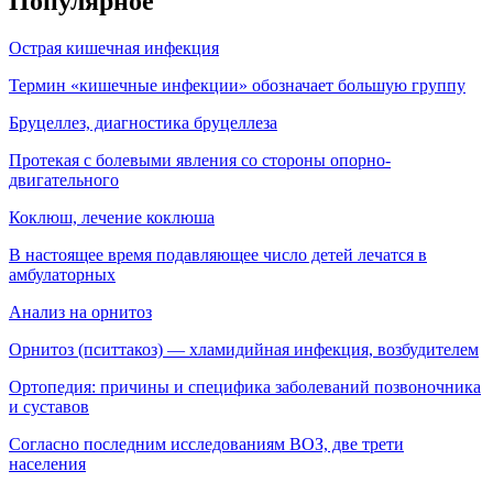
Популярное
Острая кишечная инфекция
Термин «кишечные инфекции» обозначает большую группу
Бруцеллез, диагностика бруцеллеза
Протекая с болевыми явления со стороны опорно-
двигательного
Коклюш, лечение коклюша
В настоящее время подавляющее число детей лечатся в
амбулаторных
Анализ на орнитоз
Орнитоз (пситтакоз) — хламидийная инфекция, воз­будителем
Ортопедия: причины и специфика заболеваний позвоночника
и суставов
Согласно последним исследованиям ВОЗ, две трети
населения