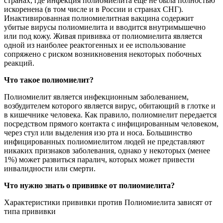
странах, где инфекция полиомиелита еще не была полностью
искоренена (в том числе и в России и странах СНГ).
Инактивированная полиомиелитная вакцина содержит
убитые вирусы полиомиелита и вводится внутримышечно
или под кожу. Живая прививка от полиомиелита является
одной из наиболее реактогенных и ее использование
сопряжено с риском возникновения некоторых побочных
реакций.
Что такое полиомиелит?
Полиомиелит является инфекционным заболеванием,
возбудителем которого является вирус, обитающий в глотке и
в кишечнике человека. Как правило, полиомиелит передается
посредством прямого контакта с инфицированным человеком,
через стул или выделения изо рта и носа. Большинство
инфицированных полиомиелитом людей не представляют
никаких признаков заболевания, однако у некоторых (менее
1%) может развиться паралич, которых может привести
инвалидности или смерти.
Что нужно знать о прививке от полиомиелита?
Характеристики прививки против Полиомиелита зависят от
типа прививки