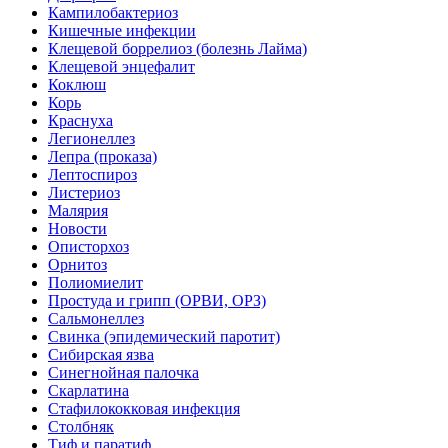
Кампилобактериоз
Кишечные инфекции
Клещевой боррелиоз (болезнь Лайма)
Клещевой энцефалит
Коклюш
Корь
Краснуха
Легионеллез
Лепра (проказа)
Лептоспироз
Листериоз
Малярия
Новости
Описторхоз
Орнитоз
Полиомиелит
Простуда и грипп (ОРВИ, ОРЗ)
Сальмонеллез
Свинка (эпидемический паротит)
Сибирская язва
Синегнойная палочка
Скарлатина
Стафилококковая инфекция
Столбняк
Тиф и паратиф