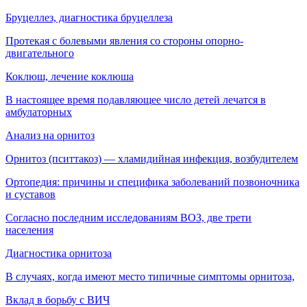
Бруцеллез, диагностика бруцеллеза
Протекая с болевыми явления со стороны опорно-
двигательного
Коклюш, лечение коклюша
В настоящее время подавляющее число детей лечатся в
амбулаторных
Анализ на орнитоз
Орнитоз (пситтакоз) — хламидийная инфекция, воз­будителем
Ортопедия: причины и специфика заболеваний позвоночника
и суставов
Согласно последним исследованиям ВОЗ, две трети
населения
Диагностика орнитоза
В случаях, когда имеют место типичные симптомы орнитоза,
Вклад в борьбу с ВИЧ