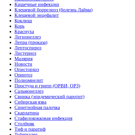
Кишечные инфекции
Клещевой боррелиоз (болезнь Лайма)
Клещевой энцефалит
Коклюш
Корь
Краснуха
Легионеллез
Лепра (проказа)
Лептоспироз
Листериоз
Малярия
Новости
Описторхоз
Орнитоз
Полиомиелит
Простуда и грипп (ОРВИ, ОРЗ)
Сальмонеллез
Свинка (эпидемический паротит)
Сибирская язва
Синегнойная палочка
Скарлатина
Стафилококковая инфекция
Столбняк
Тиф и паратиф
Туберкулез