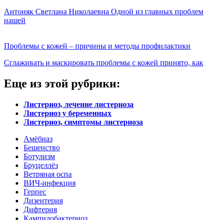
Антоняк Светлана Николаевна Одной из главных проблем
нашей
Проблемы с кожей – причины и методы профилактики
Сглаживать и маскировать проблемы с кожей принято, как
Еще из этой рубрики:
Листериоз, лечение листериоза
Листериоз у беременных
Листериоз, симптомы листериоза
Амёбиаз
Бешенство
Ботулизм
Бруцеллёз
Ветряная оспа
ВИЧ-инфекция
Герпес
Дизентерия
Дифтерия
Кампилобактериоз