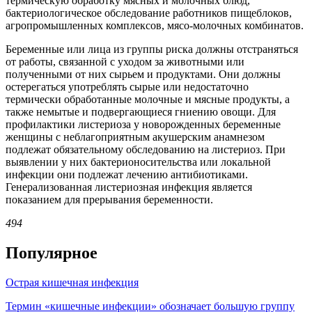
термическую обработку мясных и молочных блюд,
бактериологическое обследование работников пищеблоков,
агропромышленных комплексов, мясо-молочных комбинатов.
Беременные или лица из группы риска должны отстраняться
от работы, связанной с уходом за животными или
полученными от них сырьем и продуктами. Они должны
остерегаться употреблять сырые или недостаточно
термически обработанные молочные и мясные продукты, а
также немытые и подвергающиеся гниению овощи. Для
профилактики листериоза у новорожденных беременные
женщины с неблагоприятным акушерским анамнезом
подлежат обязательному обследованию на листериоз. При
выявлении у них бактерионосительства или локальной
инфекции они подлежат лечению антибиотиками.
Генерализованная листериозная инфекция является
показанием для прерывания беременности.
494
Популярное
Острая кишечная инфекция
Термин «кишечные инфекции» обозначает большую группу